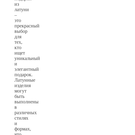
из
латуни
–
это
прекрасный
выбор
для
тех,
кто
ищет
уникальный
и
элегантный
подарок.
Латунные
изделия
могут
быть
выполнены
в
различных
стилях
и
формах,
что