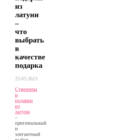
из
латуни
–
что
выбрать
в
качестве
подарка
25.05.2023
Сувениры
и
подарки
из
латуни
–
оригинальный
и
элегантный
выбор