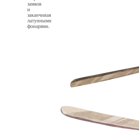
замков
и
заканчивая
латунными
фонарями.