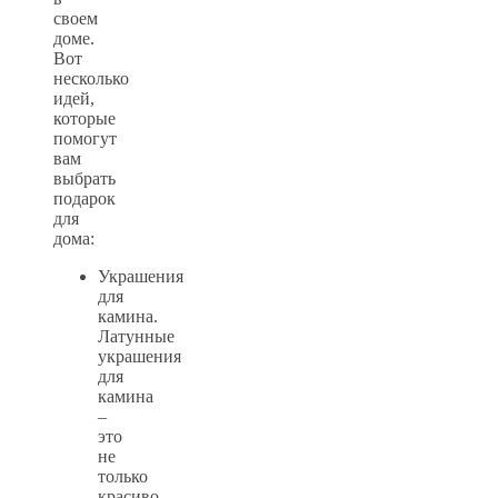
своем
доме.
Вот
несколько
идей,
которые
помогут
вам
выбрать
подарок
для
дома:
Украшения
для
камина.
Латунные
украшения
для
камина
–
это
не
только
красиво,