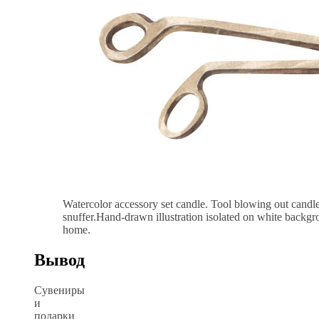
Watercolor accessory set candle. Tool blowing out candl
snuffer.Hand-drawn illustration isolated on white backgr
home.
Вывод
Сувениры
и
подарки