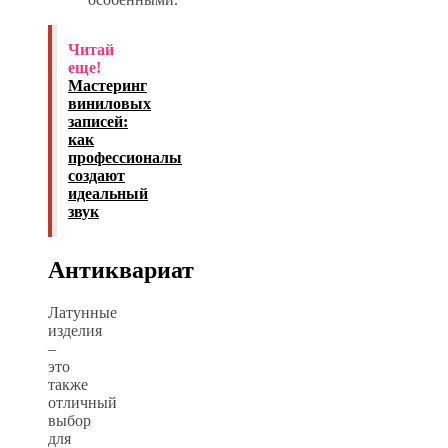
Читай
еще!
Мастеринг
виниловых
записей:
как
профессионалы
создают
идеальный
звук
Антиквариат
Латунные
изделия
–
это
также
отличный
выбор
для