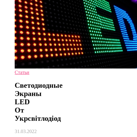
Статьи
Светодиодные
Экраны
LED
От
Укрсвітлодіод
31.03.2022