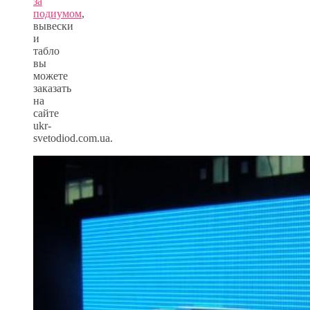
за
подиумом
,
вывески
и
табло
вы
можете
заказать
на
сайте
ukr-
svetodiod.com.ua.