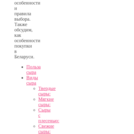
особенности
и
правила
выбора.
Также
обсудим,
как
особенности
покупки
в
Беларуси.
Польза
сыра
Виды
сыра
Твердые
сыры:
Мягкие
сыры:
Сыры
с
плесенью:
Свежие
сыры: