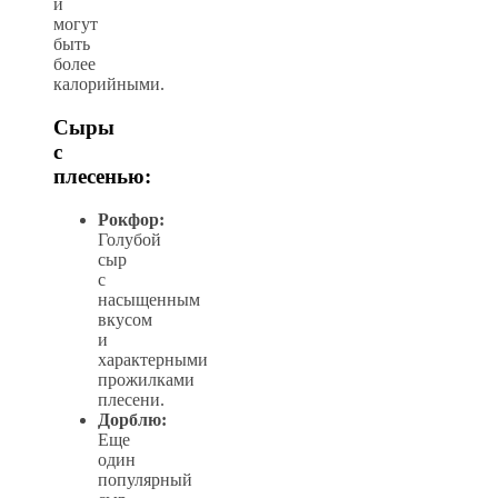
и
могут
быть
более
калорийными.
Сыры
с
плесенью:
Рокфор:
Голубой
сыр
с
насыщенным
вкусом
и
характерными
прожилками
плесени.
Дорблю:
Еще
один
популярный