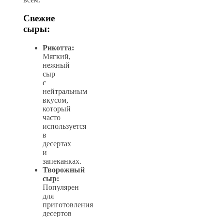
Свежие
сыры:
Рикотта:
Мягкий,
нежный
сыр
с
нейтральным
вкусом,
который
часто
используется
в
десертах
и
запеканках.
Творожный
сыр:
Популярен
для
приготовления
десертов