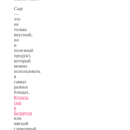
Сыр
—
это
не
только
вкусный,
но
и
полезный
продукт,
который
можно
использовать
в
самых
разных
блюдах.
Купить
сыр
в
Беларуси
или
мягкий
сливочный