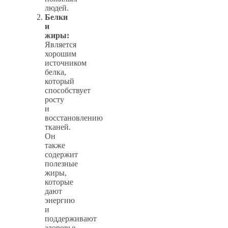
людей.
Белки
и
жиры:
Является
хорошим
источником
белка,
который
способствует
росту
и
восстановлению
тканей.
Он
также
содержит
полезные
жиры,
которые
дают
энергию
и
поддерживают
здоровье