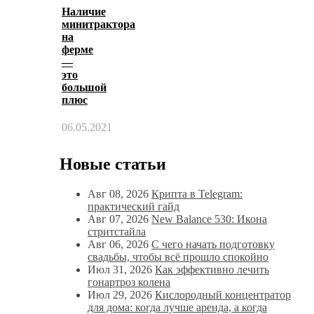
Наличие
минитрактора
на
ферме
—
это
большой
плюс
06.05.2021
Новые статьи
Авг 08, 2026
Крипта в Telegram:
практический гайд
Авг 07, 2026
New Balance 530: Икона
стритстайла
Авг 06, 2026
С чего начать подготовку
свадьбы, чтобы всё прошло спокойно
Июл 31, 2026
Как эффективно лечить
гонартроз колена
Июл 29, 2026
Кислородный концентратор
для дома: когда лучше аренда, а когда