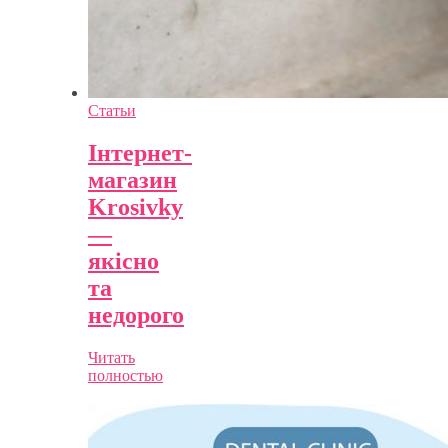
Статьи
Інтернет-
магазин
Krosivky
—
якісно
та
недорого
Читать
полностью