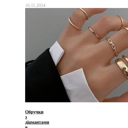
16.11.2024
Обручки
з
діамантами
в