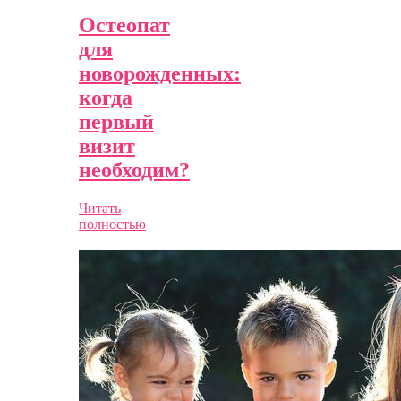
Остеопат
для
новорожденных:
когда
первый
визит
необходим?
Читать
полностью