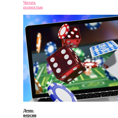
Читать
полностью
Демо-
версии