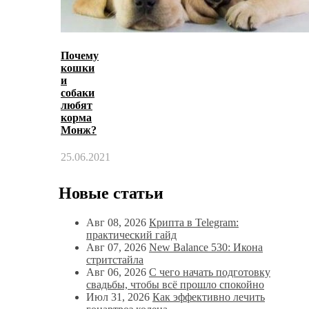
Почему
кошки
и
собаки
любят
корма
Монж?
25.06.2021
Новые статьи
Авг 08, 2026
Крипта в Telegram:
практический гайд
Авг 07, 2026
New Balance 530: Икона
стритстайла
Авг 06, 2026
С чего начать подготовку
свадьбы, чтобы всё прошло спокойно
Июл 31, 2026
Как эффективно лечить