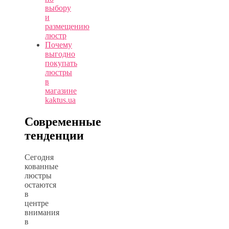
выбору
и
размещению
люстр
Почему
выгодно
покупать
люстры
в
магазине
kaktus.ua
Cовременные
тенденции
Сегодня
кованные
люстры
остаются
в
центре
внимания
в