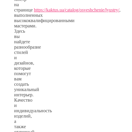
на
странице
https://kaktus.ua/catalog/osveshchenie/lyustry/
,
выполненных
высококвалифицированными
мастерами.
Здесь
вы
найдете
разнообразие
стилей
и
дизайнов,
которые
помогут
вам
создать
уникальный
интерьер.
Качество
и
индивидуальность
изделий,
а
также
отличный