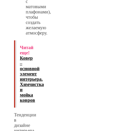
с
матовыми
плафонами),
чтобы
создать
желаемую
атмосферу.
Читай
еще!
Ковер
–
основной
элемент
интерьера.
Химчистка
и
мойка
ковров
Тенденции
в
дизайне
интерьера