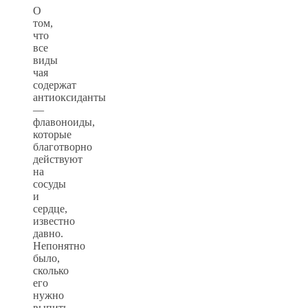
О
том,
что
все
виды
чая
содержат
антиоксиданты
—
флавоноиды,
которые
благотворно
действуют
на
сосуды
и
сердце,
известно
давно.
Непонятно
было,
сколько
его
нужно
выпить,