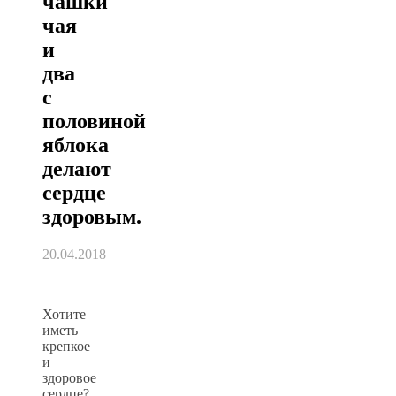
чашки
чая
и
два
с
половиной
яблока
делают
сердце
здоровым.
20.04.2018
Хотите
иметь
крепкое
и
здоровое
сердце?