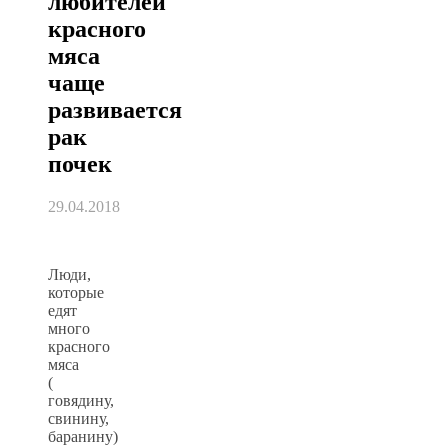
любителей
красного
мяса
чаще
развивается
рак
почек
29.04.2018
Люди,
которые
едят
много
красного
мяса
(
говядину,
свинину,
баранину)