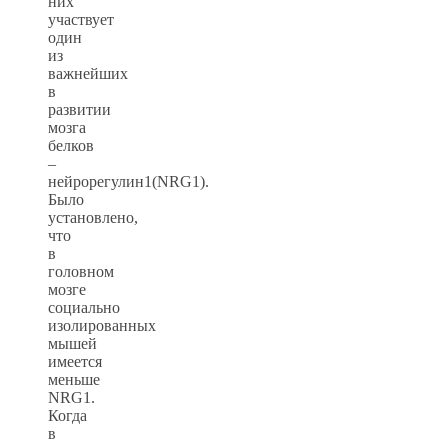
них
участвует
один
из
важнейших
в
развитии
мозга
белков
–
нейрорегулин1(NRG1).
Было
установлено,
что
в
головном
мозге
социально
изолированных
мышей
имеется
меньше
NRG1.
Когда
в