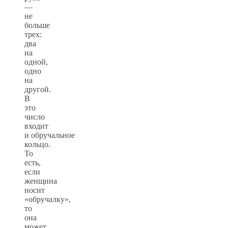
—
не
больше
трех:
два
на
одной,
одно
на
другой.
В
это
число
входит
и обручальное
кольцо.
То
есть,
если
женщина
носит
«обручалку»,
то
она
может