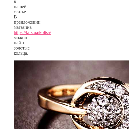
в
нашей
статье.
В
предложении
магазина
https://kuz.ua/koltsa/
можно
найти
золотые
кольца.