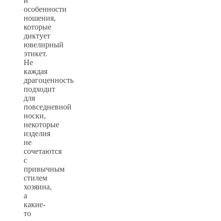
и
особенности
ношения,
которые
диктует
ювелирный
этикет.
Не
каждая
драгоценность
подходит
для
повседневной
носки,
некоторые
изделия
не
сочетаются
с
привычным
стилем
хозяина,
а
какие-
то