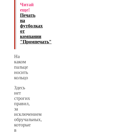
Читай
еще!
Печать
на
футболках
от
компании
"Промпечать"
На
каком
пальце
носить
кольцо
Здесь
нет
строгих
правил,
за
исключением
обручальных,
которые
в