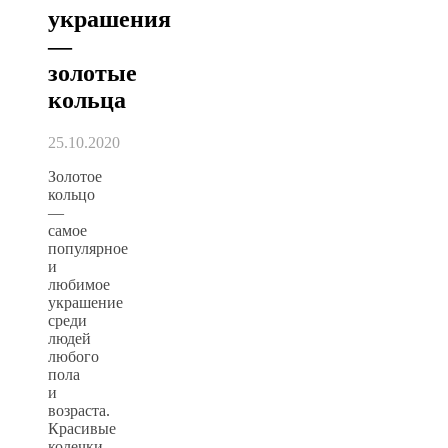
украшения
—
золотые
кольца
25.10.2020
Золотое
кольцо
—
самое
популярное
и
любимое
украшение
среди
людей
любого
пола
и
возраста.
Красивые
колечки