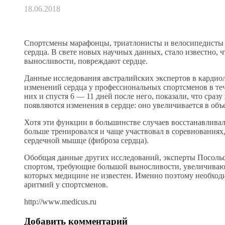
18.06.2018
Спортсмены марафонцы, триатлонисты и велосипедисты 
сердца. В свете новых научных данных, стало известно, 
выносливости, повреждают сердце.
Данные исследования австралийских экспертов в кардио
изменений сердца у профессиональных спортсменов в тече
них и спустя 6 — 11 дней после него, показали, что сра
появляются изменения в сердце: оно увеличивается в об
Хотя эти функции в большинстве случаев восстанавливала
больше тренировался и чаще участвовал в соревнования
сердечной мышце (фиброза сердца).
Обобщая данные других исследований, эксперты Посольс
спортом, требующие большой выносливости, увеличиваю
которых медицине не известен. Именно поэтому необхо
аритмий у спортсменов.
http://www.medicus.ru
Добавить комментарий