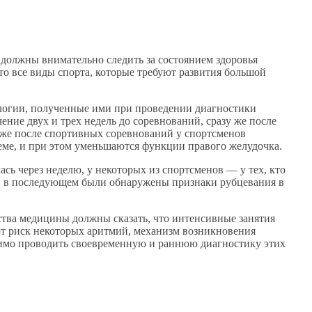
должны внимательно следить за состоянием здоровья
что все виды спорта, которые требуют развития большой
логии, полученные ими при проведении диагностики
ние двух и трех недель до соревнований, сразу же после
зу же после спортивных соревнований у спортсменов
ъеме, и при этом уменьшаются функции правого желудочка.
сь через неделю, у некоторых из спортсменов — у тех, кто
х, в последующем были обнаружены признаки рубцевания в
тва медицины должны сказать, что интенсивные занятия
т риск некоторых аритмий, механизм возникновения
димо проводить своевременную и раннюю диагностику этих