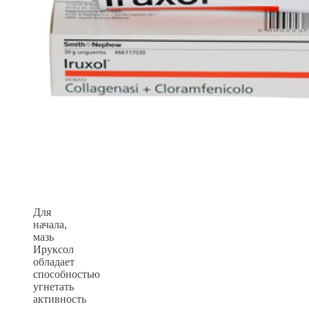
Для
начала,
мазь
Ируксол
обладает
способностью
угнетать
активность