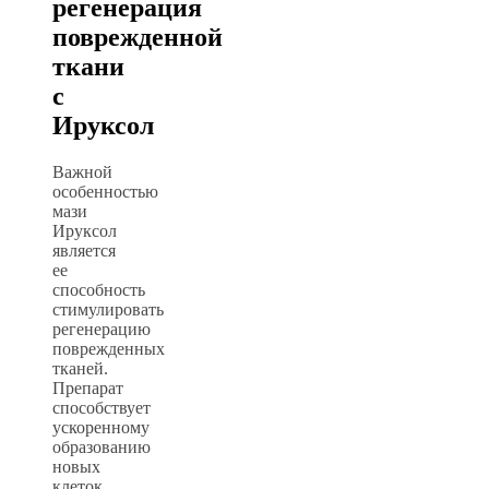
регенерация
поврежденной
ткани
с
Ируксол
Важной
особенностью
мази
Ируксол
является
ее
способность
стимулировать
регенерацию
поврежденных
тканей.
Препарат
способствует
ускоренному
образованию
новых
клеток