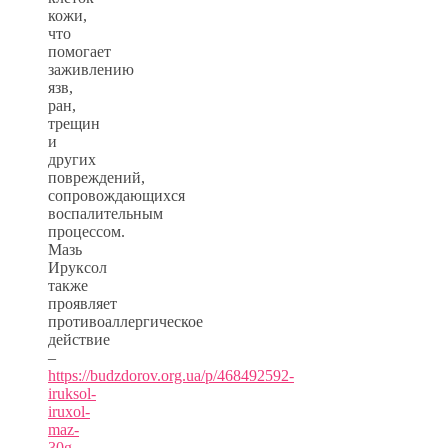
кожи,
что
помогает
заживлению
язв,
ран,
трещин
и
других
повреждений,
сопровождающихся
воспалительным
процессом.
Мазь
Ируксол
также
проявляет
противоаллергическое
действие
–
https://budzdorov.org.ua/p/468492592-
iruksol-
iruxol-
maz-
30g-