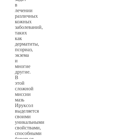
в
лечении
различных
кожных
заболеваний,
таких
как
дерматиты,
псориаз,
экзема
и
многие
другие.
В
этой
сложной
миссии
мазь
Ируксол
выделяется
своими
уникальными
свойствами,
способными
бороться