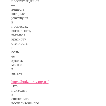
простагландинов
—
веществ,
которые
участвуют
в
процессах
воспаления,
вызывая
красноту,
отечность
и
боль,
ее
купить
можно
в
аптеке
–
https://budzdorov.org.ua/
.
Это
приводит
к
снижению
воспалительного