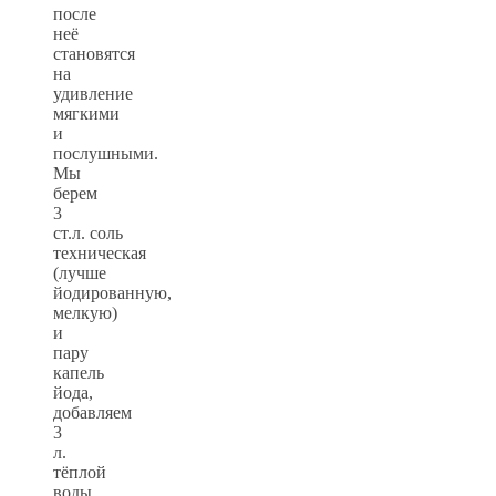
после
неё
становятся
на
удивление
мягкими
и
послушными.
Мы
берем
3
ст.л. соль
техническая
(лучше
йодированную,
мелкую)
и
пару
капель
йода,
добавляем
3
л.
тёплой
воды.