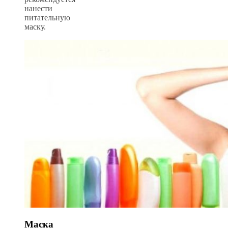
нанести
питательную
маску.
Маска