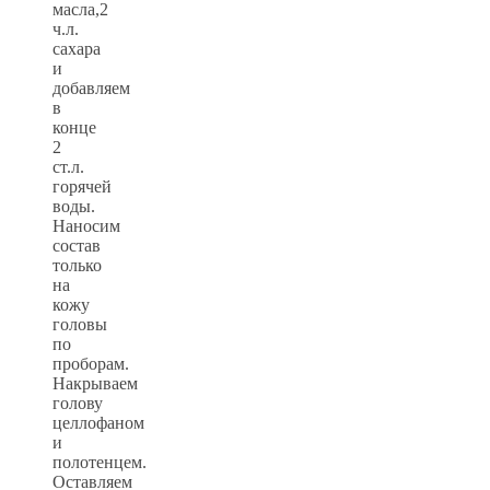
масла,2
ч.л.
сахара
и
добавляем
в
конце
2
ст.л.
горячей
воды.
Наносим
состав
только
на
кожу
головы
по
проборам.
Накрываем
голову
целлофаном
и
полотенцем.
Оставляем