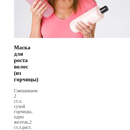
Маска
для
роста
волос
(из
горчицы)
Смешиваем
2
ст.л.
сухой
горчицы,
один
желток,2
ст.л.раст.