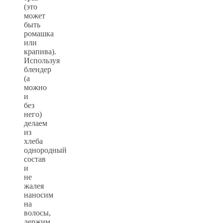
(это
может
быть
ромашка
или
крапива).
Используя
блендер
(а
можно
и
без
него)
делаем
из
хлеба
однородный
состав
и
не
жалея
наносим
на
волосы,
держим