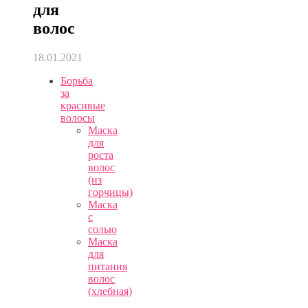
для
волос
18.01.2021
Борьба
за
красивые
волосы
Маска
для
роста
волос
(из
горчицы)
Маска
с
солью
Маска
для
питания
волос
(хлебная)