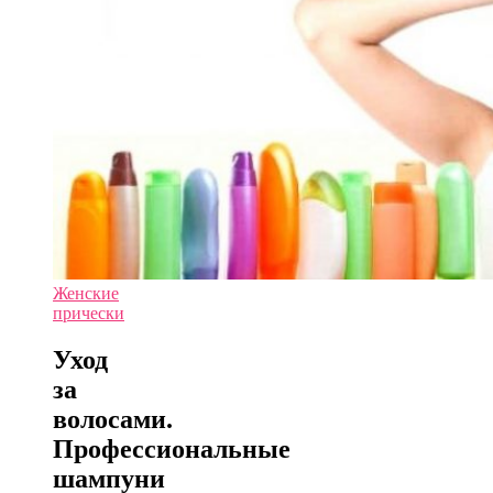
Женские
прически
Уход
за
волосами.
Профессиональные
шампуни