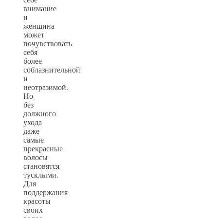
внимание
и
женщина
может
почувствовать
себя
более
соблазнительной
и
неотразимой.
Но
без
должного
ухода
даже
самые
прекрасные
волосы
становятся
тусклыми.
Для
поддержания
красоты
своих