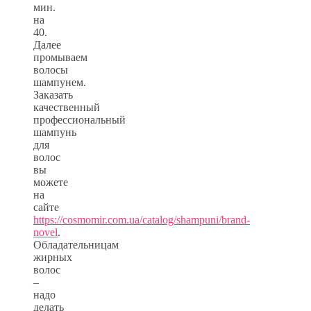
мин.
на
40.
Далее
промываем
волосы
шампунем.
Заказать
качественный
профессиональный
шампунь
для
волос
вы
можете
на
сайте
https://cosmomir.com.ua/catalog/shampuni/brand-
novel
.
Обладательницам
жирных
волос
–
надо
делать