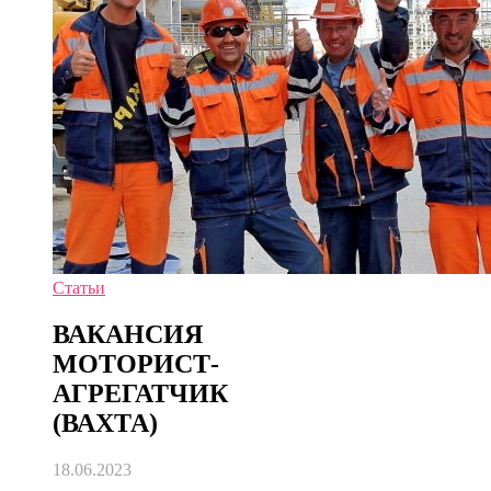
Статьи
ВАКАНСИЯ
МОТОРИСТ-
АГРЕГАТЧИК
(ВАХТА)
18.06.2023