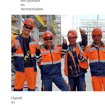
инструкций
по
эксплуатации.
Одной
из