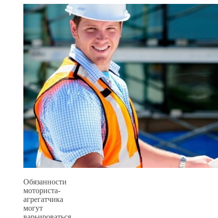
Обязанности
моториста-
агрегатчика
могут
варьироваться