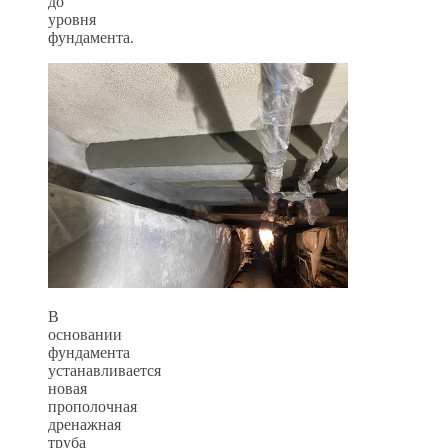
до
уровня
фундамента.
В
основании
фундамента
устанавливается
новая
прополочная
дренажная
труба