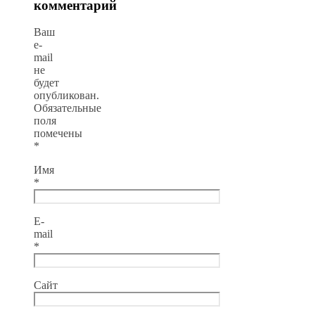
комментарий
Ваш
e-
mail
не
будет
опубликован.
Обязательные
поля
помечены
*
Имя
*
E-
mail
*
Сайт