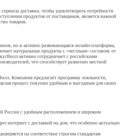
т сервисы доставки, чтобы удовлетворить потребности
оступления продуктов от поставщиков, является важной
ство товаров.
зинов, но и активно развивающаяся онлайн-платформа,
ючает натуральные продукты с «честным» составом: от
ВкусВилл активно сотрудничает с российскими
оизводителей, что способствует развитию местной
илл. Компания предлагает программу лояльности,
делая процесс покупки удобным и выгодным для своих
сей России с удобным расположением и широким
ез интернет с доставкой на дом, что особенно актуально
роверяется на соответствие строгим стандартам