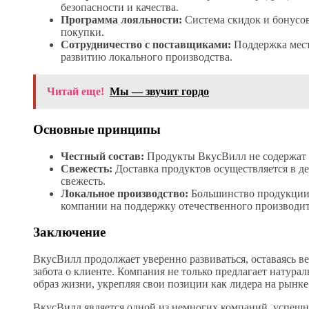
безопасности и качества.
Программа лояльности:
Система скидок и бонусов
покупки.
Сотрудничество с поставщиками:
Поддержка мест
развитию локального производства.
Читай еще!
Мы — звучит гордо
Основные принципы
Честный состав:
Продукты ВкусВилл не содержат 
Свежесть:
Доставка продуктов осуществляется в де
свежесть.
Локальное производство:
Большинство продукции 
компании на поддержку отечественного производит
Заключение
ВкусВилл продолжает уверенно развиваться, оставаясь 
забота о клиенте. Компания не только предлагает натура
образ жизни, укрепляя свои позиции как лидера на рынке
ВкусВилл является одной из немногих компаний, успе