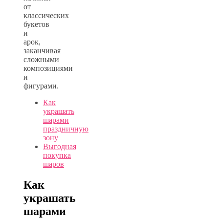
от
классических
букетов
и
арок,
заканчивая
сложными
композициями
и
фигурами.
Как
украшать
шарами
праздничную
зону
Выгодная
покупка
шаров
Как
украшать
шарами