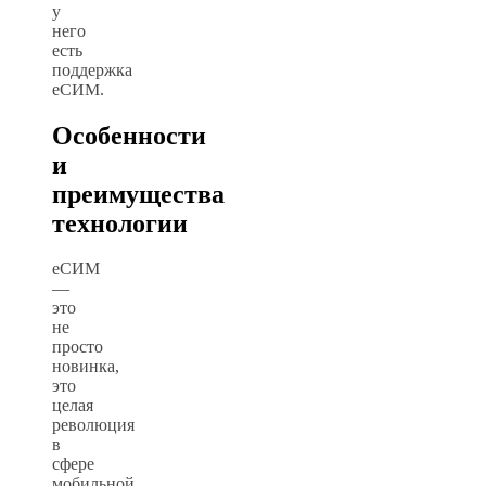
у
него
есть
поддержка
еСИМ.
Особенности
и
преимущества
технологии
еСИМ
—
это
не
просто
новинка,
это
целая
революция
в
сфере
мобильной