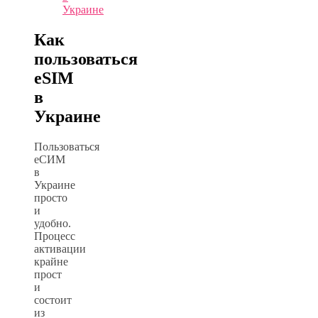
Украине
Как
пользоваться
eSIM
в
Украине
Пользоваться
еСИМ
в
Украине
просто
и
удобно.
Процесс
активации
крайне
прост
и
состоит
из