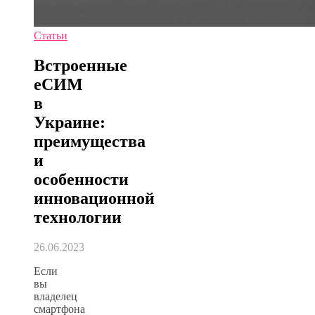
Статьи
Встроенные
еСИМ
в
Украине:
преимущества
и
особенности
инновационной
технологии
26.06.2023
Если
вы
владелец
смартфона