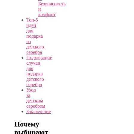
Безопасность
и
комфорт
Топ-5
идей
для
подарка
из
детского
серебра
Подходящие
случаи
для
подарка
детского
серебра
Уход
за
детским
серебром
Заключение
Почему
выбирают