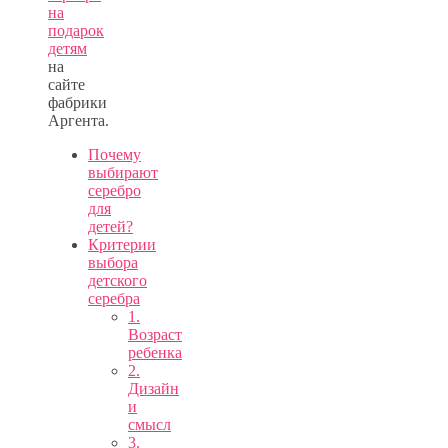
на
подарок
детям
на
сайте
фабрики
Аргента.
Почему
выбирают
серебро
для
детей?
Критерии
выбора
детского
серебра
1.
Возраст
ребенка
2.
Дизайн
и
смысл
3.