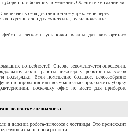
ой уборки или больших помещений. Обратите внимание на
 включает в себя дистанционное управление через
р конкретных зон для очистки и другие полезные
ерфейса и легкость установки важны для комфортного
домашних потребностей. Сперва рекомендуется определить
родолжительность работы некоторых роботов-пылесосов
для подзарядки. Если помещение большое, целесообразно
 функционирования или возможностью продолжить уборку
актеристики, поскольку офис не место для приборов,
тинг по поиску специалиста
и и падение робота-пылесоса с лестницы. Это происходит
пределяющих конец поверхности.