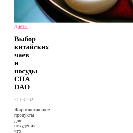
Диеты
Выбор
китайских
чаев
и
посуды
CHA
DAO
31.03.2022
Жиросжигающие
продукты
для
похудения:
что