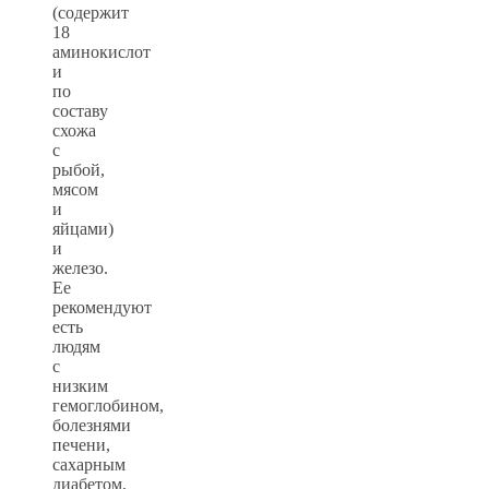
(содержит
18
аминокислот
и
по
составу
схожа
с
рыбой,
мясом
и
яйцами)
и
железо.
Ее
рекомендуют
есть
людям
с
низким
гемоглобином,
болезнями
печени,
сахарным
диабетом,