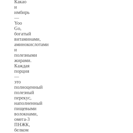
Какао
и
имбирь
—
Yoo
Gо,
богатый
витаминами,
аминокислотами
и
полезными
жирами.
Каждая
порция
—
это
полноценный
полезный
перекус,
наполненный
пищевыми
волокнами,
омега-3
ПНЖК,
белком