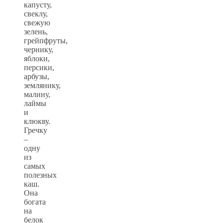
капусту,
свеклу,
свежую
зелень,
грейпфруты,
чернику,
яблоки,
персики,
арбузы,
землянику,
малину,
лаймы
и
клюкву.
Гречку
–
одну
из
самых
полезных
каш.
Она
богата
на
белок