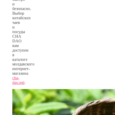
и
безопасно.
Выбор
китайских
чаев
и
посуды
CHA
DAO
вам
доступен
в
каталоге
молдавского
интернет-
магазина
cha-
dao.md
.