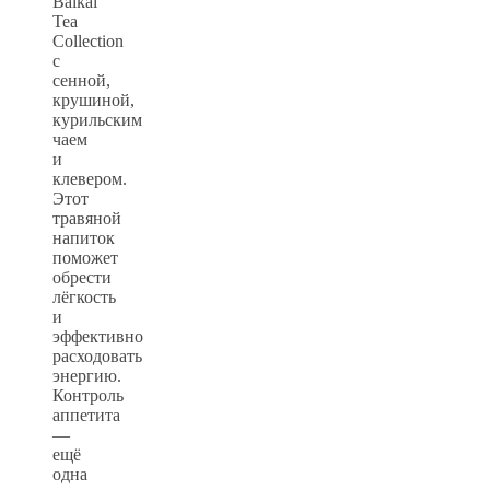
Baikal
Tea
Collection
с
сенной,
крушиной,
курильским
чаем
и
клевером.
Этот
травяной
напиток
поможет
обрести
лёгкость
и
эффективно
расходовать
энергию.
Контроль
аппетита
—
ещё
одна