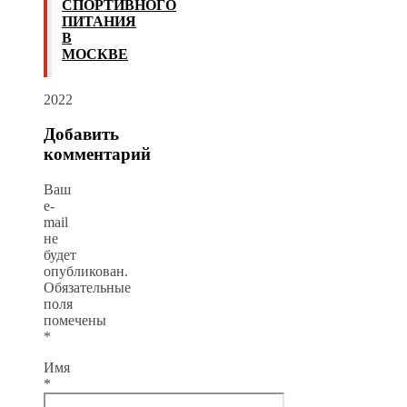
СПОРТИВНОГО
ПИТАНИЯ
В
МОСКВЕ
2022
Добавить
комментарий
Ваш
e-
mail
не
будет
опубликован.
Обязательные
поля
помечены
*
Имя
*