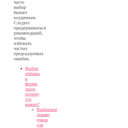
часто
выбор
бывает
неудачным.
Следует
придерживаться
рекомендаций,
чтобы
избежать
частых
предсказуемых
ошибок.
Выбор
оправы
к
форме
лица:
почему
это
важно?
Выбираем
оправу
очков
для