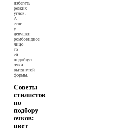
избегать
резких
углов.
А
если
у
девушки
ромбовидное
лицо,
то
ей
подойдут
очки
вытянутой
формы.
Советы
стилистов
по
подбору
очков:
цвет