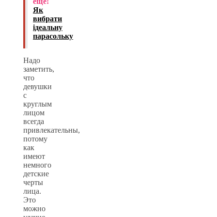
еще!
Як
вибрати
ідеальну
парасольку
Надо
заметить,
что
девушки
с
круглым
лицом
всегда
привлекательны,
потому
как
имеют
немного
детские
черты
лица.
Это
можно