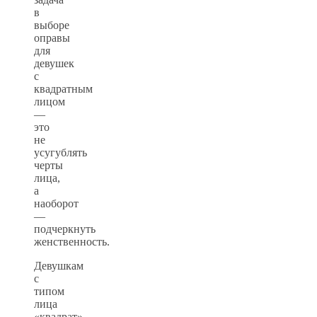
в
выборе
оправы
для
девушек
с
квадратным
лицом
—
это
не
усугублять
черты
лица,
а
наоборот
—
подчеркнуть
женственность.
Девушкам
с
типом
лица
«квадрат»