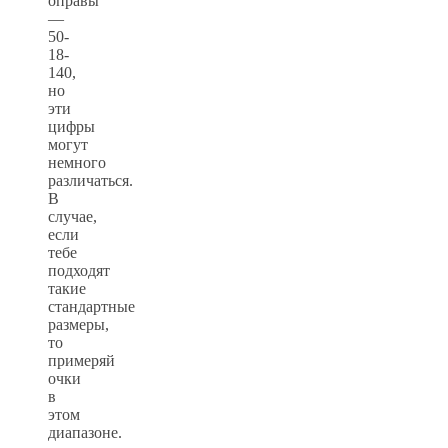
оправы
—
50-
18-
140,
но
эти
цифры
могут
немного
различаться.
В
случае,
если
тебе
подходят
такие
стандартные
размеры,
то
примеряй
очки
в
этом
диапазоне.