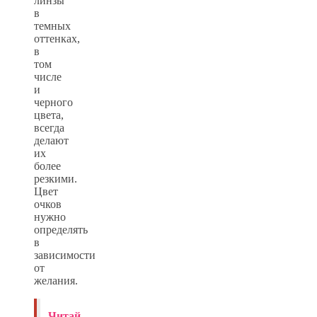
линзы
в
темных
оттенках,
в
том
числе
и
черного
цвета,
всегда
делают
их
более
резкими.
Цвет
очков
нужно
определять
в
зависимости
от
желания.
Читай