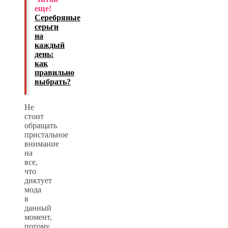
еще!
Серебряные
серьги
на
каждый
день:
как
правильно
выбрать?
Не
стоит
обращать
пристальное
внимание
на
все,
что
диктует
мода
в
данный
момент,
потому