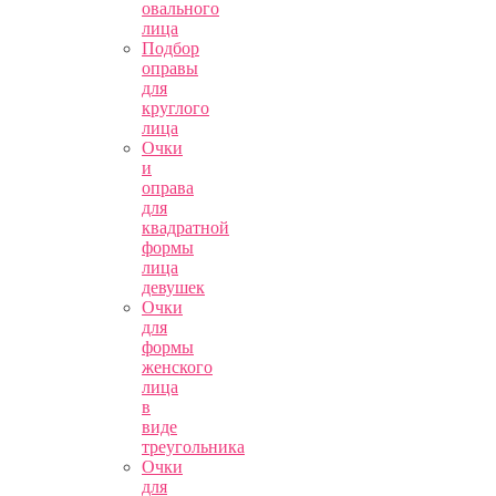
овального
лица
Подбор
оправы
для
круглого
лица
Очки
и
оправа
для
квадратной
формы
лица
девушек
Очки
для
формы
женского
лица
в
виде
треугольника
Очки
для