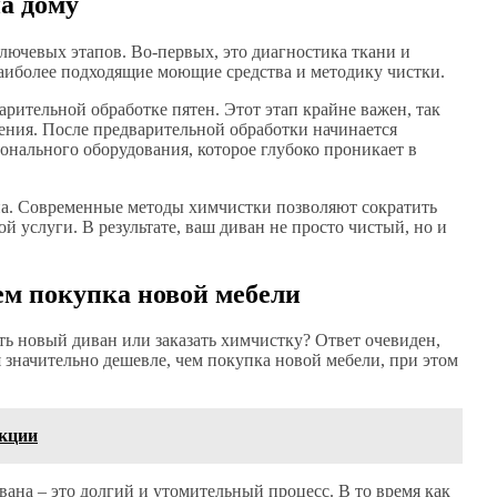
а дому
лючевых этапов. Во-первых, это диагностика ткани и
наиболее подходящие моющие средства и методику чистки.
тельной обработке пятен. Этот этап крайне важен, так
нения. После предварительной обработки начинается
нального оборудования, которое глубоко проникает в
на. Современные методы химчистки позволяют сократить
 услуги. В результате, ваш диван не просто чистый, но и
ем покупка новой мебели
ь новый диван или заказать химчистку? Ответ очевиден,
 значительно дешевле, чем покупка новой мебели, при этом
укции
вана – это долгий и утомительный процесс. В то время как