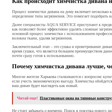
Как происходит химчистка дивана н
Процесс химчистки дивана на дому включает несколько к
определение типа загрязнения. Это помогает подобрать 
Далее специалисты AQUA SERVICE приступают к предвари
как позволяет более эффективно удалять сложные загряз
основной процесс химчистки с использованием профессио
волокна ткани, удаляя загрязнения.
Заключительный этап – это сушка и проветривание дива
время сушки, что является большим преимуществом данной
почти сразу готов к использованию.
Почему химчистка дивана лучше, ч
Многие жители Харькова сталкиваются с вопросом: купит
если учесть экономическую выгоду. Химчистка обойдется
ваш диван будет выглядеть как новый.
Читай еще!
Пластиковые окна на типовые констр
Не стоит забывать о времени. Поиск и покупка нового ди