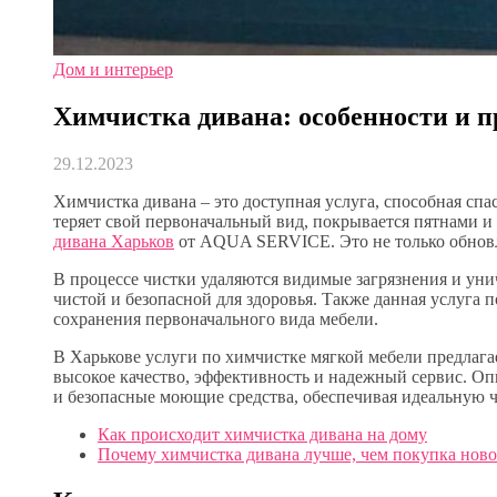
Дом и интерьер
Химчистка дивана: особенности и 
29.12.2023
Химчистка дивана – это доступная услуга, способная сп
теряет свой первоначальный вид, покрывается пятнами 
дивана Харьков
от AQUA SERVICE. Это не только обновля
В процессе чистки удаляются видимые загрязнения и ун
чистой и безопасной для здоровья. Также данная услуга п
сохранения первоначального вида мебели.
В Харькове услуги по химчистке мягкой мебели предла
высокое качество, эффективность и надежный сервис. О
и безопасные моющие средства, обеспечивая идеальную ч
Как происходит химчистка дивана на дому
Почему химчистка дивана лучше, чем покупка нов