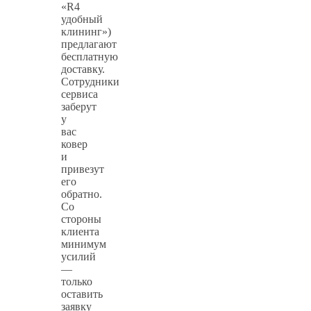
«R4
удобный
клининг»)
предлагают
бесплатную
доставку.
Сотрудники
сервиса
заберут
у
вас
ковер
и
привезут
его
обратно.
Со
стороны
клиента
минимум
усилий
—
только
оставить
заявку