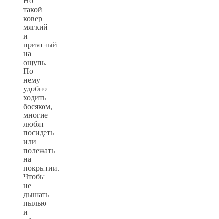
Но
такой
ковер
мягкий
и
приятный
на
ощупь.
По
нему
удобно
ходить
босяком,
многие
любят
посидеть
или
полежать
на
покрытии.
Чтобы
не
дышать
пылью
и