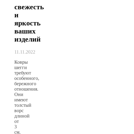
свежесть
и
яркость
ваших
изделий
11.11.2022
Ковры
шегги
требуют
особенного,
бережного
отношения.
Они
имеют
толстый
ворс
длиной
от
3
см.