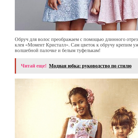
Обруч для волос преображаем с помощью длинного отрез
клея «Момент Кристалл». Сам цветок к обручу крепим уж
волшебной палочке и белым туфелькам!
Читай еще!
Модная юбка: руководство по стилю