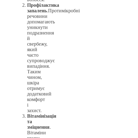
Профілактика
запалень
.Протимікробні
речовини
допомагають
уникнути
подразнення
й
свербежу,
який
часто
супроводжує
випадіння.
Таким
чином,
шкіра
отримує
додатковий
комфорт
і
захист.
Вітамінізація
та
зміцнення
.
Вітаміни