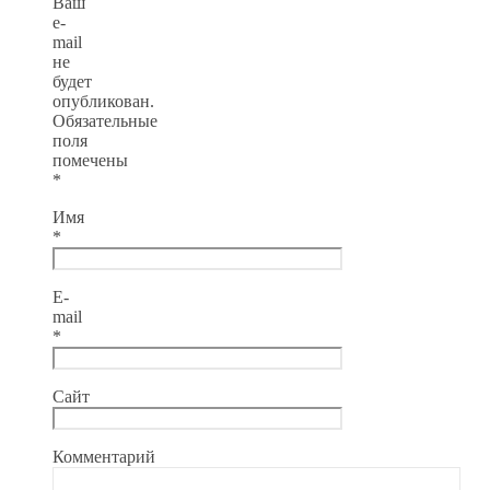
Ваш
e-
mail
не
будет
опубликован.
Обязательные
поля
помечены
*
Имя
*
E-
mail
*
Сайт
Комментарий