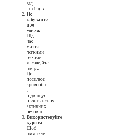
від
фахівців.
Не
забувайте
про
масаж
.
Під
час
миття
легкими
рухами
масажуйте
шкіру.
Це
посилює
кровообіг
і
підвищує
проникнення
активних
речовин.
Використовуйте
курсом
.
Щоб
шампунь