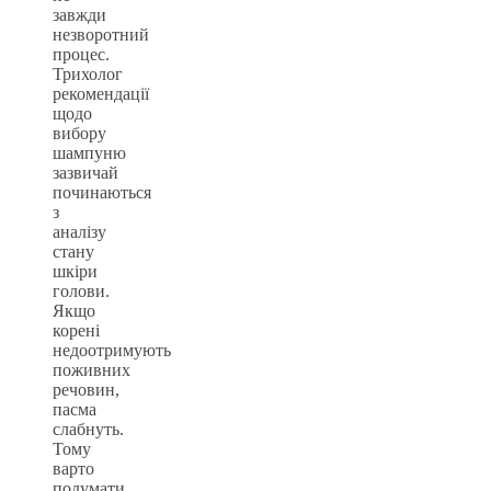
завжди
незворотний
процес.
Трихолог
рекомендації
щодо
вибору
шампуню
зазвичай
починаються
з
аналізу
стану
шкіри
голови.
Якщо
корені
недоотримують
поживних
речовин,
пасма
слабнуть.
Тому
варто
подумати,