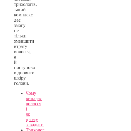
трихологів,
такий
комплекс
дає
змогу
не
тільки
зменшити
втрату
волосся,
а
й
поступово
відновити
шкіру
голови.
Чому
випадає
волосся
і
як
цьому
завадити
Трихолог