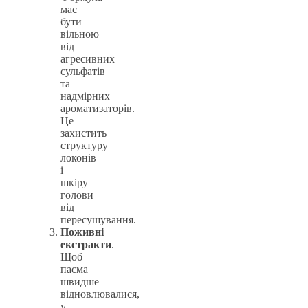
має
бути
вільною
від
агресивних
сульфатів
та
надмірних
ароматизаторів.
Це
захистить
структуру
локонів
і
шкіру
голови
від
пересушування.
Поживні
екстракти
.
Щоб
пасма
швидше
відновлювалися,
у