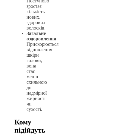
Поступово
зростає
кількість
нових,
здорових
волосків.
Загальне
оздоровлення
.
Прискорюється
відновлення
шкіри
голови,
вона
стає
менш
схильною
до
надмірної
жирності
чи
сухості.
Кому
підійдуть