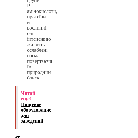
групи
B,
амінокислоти,
протеїни
й
рослинні
олії
інтенсивно
живлять
ослаблені
пасма,
повертаючи
їм
природний
блиск.
Читай
еще!
Пищевое
оборудование
для
заведений