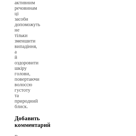
активним
речовинам
ці
засоби
допоможуть
не
тільки
зменшити
випадіння,
а
й
оздоровити
шкіру
голови,
повертаючи
волоссю
густоту
та
природний
блиск.
Добавить
комментарий