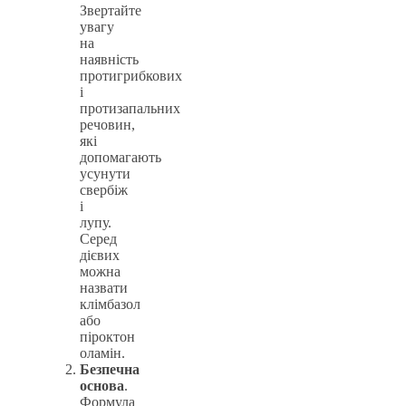
Звертайте
увагу
на
наявність
протигрибкових
і
протизапальних
речовин,
які
допомагають
усунути
свербіж
і
лупу.
Серед
дієвих
можна
назвати
клімбазол
або
піроктон
оламін.
Безпечна
основа
.
Формула