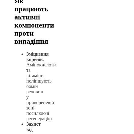
Як
працюють
активні
компоненти
проти
випадіння
Зміцнення
коренів
.
Амінокислоти
та
вітаміни
поліпшують
обмін
речовин
у
прикореневій
зоні,
посилюючі
регенерацію.
Захист
від