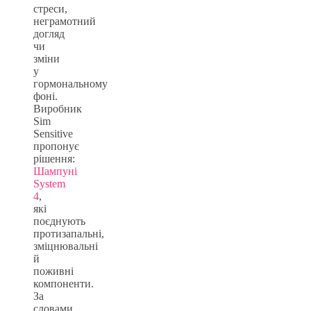
стреси,
неграмотний
догляд
чи
зміни
у
гормональному
фоні.
Виробник
Sim
Sensitive
пропонує
рішення:
Шампуні
System
4
,
які
поєднують
протизапальні,
зміцнювальні
й
поживні
компоненти.
За
словами