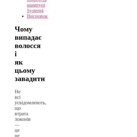
шампуні
System4
Висновок
Чому
випадає
волосся
і
як
цьому
завадити
Не
всі
усвідомлюють,
що
втрата
локонів
—
це
не