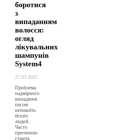
боротися
з
випаданням
волосся:
огляд
лікувальних
шампунів
System4
27.03.2025
Проблема
надмірного
випадіння
пасом
непокоїть
безліч
людей.
Часто
причиною
стають