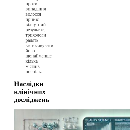
проти
випадіння
волосся
приніс
відчутний
результат,
трихологи
радять
застосовувати
його
щонайменше
кілька
місяців
поспіль.
Наслідки
клінічних
досліджень