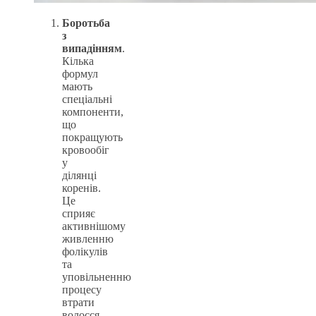
Боротьба
з
випадінням
.
Кілька
формул
мають
спеціальні
компоненти,
що
покращують
кровообіг
у
ділянці
коренів.
Це
сприяє
активнішому
живленню
фолікулів
та
уповільненню
процесу
втрати
волосся.