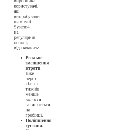
виробника,
користувачі,
які
випробували
шампуні
System4
на
регулярній
основі,
відзначають:
Реальне
зменшення
втрати
.
Вже
через
кілька
тижнів
менше
волосся
залишається
на
гребінці.
Поліпшення
густини
.