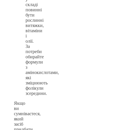
складі
повинні
бути
рослинні
витяжки,
вітаміни
і
олії.
За
потреби
обирайте
формули
з
амінокислотами,
які
зміцнюють
фолікули
зсередини.
Якщо
ви
сумніваєтеся,
який
засіб
придбати,