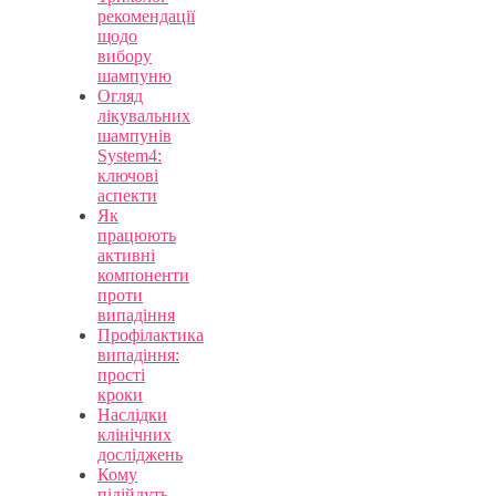
рекомендації
щодо
вибору
шампуню
Огляд
лікувальних
шампунів
System4:
ключові
аспекти
Як
працюють
активні
компоненти
проти
випадіння
Профілактика
випадіння:
прості
кроки
Наслідки
клінічних
досліджень
Кому
підійдуть