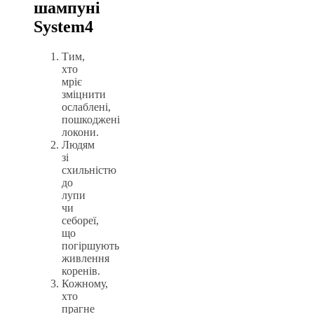
шампуні
System4
Тим,
хто
мріє
зміцнити
ослаблені,
пошкоджені
локони.
Людям
зі
схильністю
до
лупи
чи
себореї,
що
погіршують
живлення
коренів.
Кожному,
хто
прагне