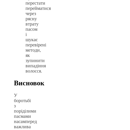
перестати
перейматися
через
рясну
втрату
пасом
і
шукає
перевірені
методи,
як
зупинити
випадіння
волосся.
Висновок
У
боротьбі
з
поріділими
пасмами
насамперед
важлива