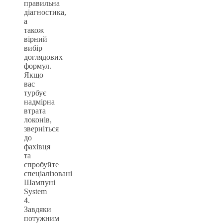
правильна
діагностика,
а
також
вірний
вибір
доглядових
формул.
Якщо
вас
турбує
надмірна
втрата
локонів,
зверніться
до
фахівця
та
спробуйте
спеціалізовані
Шампуні
System
4.
Завдяки
потужним