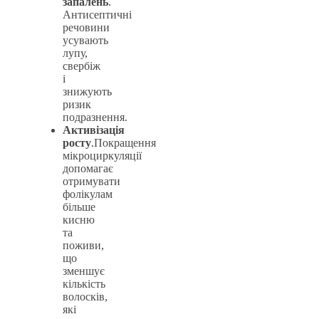
запалень
.
Антисептичні
речовини
усувають
лупу,
свербіж
і
знижують
ризик
подразнення.
Активізація
росту
.Покращення
мікроциркуляції
допомагає
отримувати
фолікулам
більше
кисню
та
поживи,
що
зменшує
кількість
волосків,
які