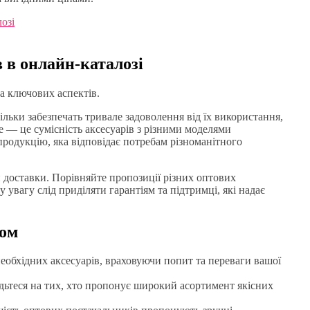
озі
 в онлайн-каталозі
а ключових аспектів.
ільки забезпечать тривале задоволення від їх використання,
е — це сумісність аксесуарів з різними моделями
родукцію, яка відповідає потребам різноманітного
 доставки. Порівняйте пропозиції різних оптових
увагу слід приділяти гарантіям та підтримці, які надає
том
необхідних аксесуарів, враховуючи попит та переваги вашої
дьтеся на тих, хто пропонує широкий асортимент якісних