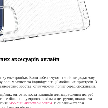
них аксесуарів онлайн
нку електроніки. Вони забезпечують не тільки додаткову
 роль у захисті та індивідуалізації мобільних пристроїв. З
безперервно зростає, стимулюючи попит серед споживачів.
адійних оптових постачальників для задоволення потреб
ає все більш популярною, оскільки це зручно, швидко та
упити
мобільні аксесуари оптом
. В онлайн-каталозі
а вигідними цінами.