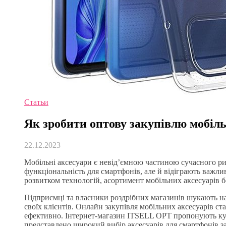
Статьи
Як зробити оптову закупівлю мобіль
22.12.2023
Мобільні аксесуари є невід’ємною частиною сучасного ри
функціональність для смартфонів, але й відіграють важливу
розвитком технологій, асортимент мобільних аксесуарів 
Підприємці та власники роздрібних магазинів шукають н
своїх клієнтів. Онлайн закупівля мобільних аксесуарів ст
ефективно. Інтернет-магазин ITSELL OPT пропонують к
представлено широкий вибір аксесуарів для смартфонів з