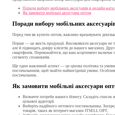
Поради вибору мобільних аксесуарів в онлайн-катал
Як замовити мобільні аксесуари оптом
Поради вибору мобільних аксесуарів
Перед тим як купити оптом, важливо враховувати декільк
Перше — це якість продукції. Високоякісні аксесуари не т
але й підвищать довіру клієнтів до вашого магазину. Друг
смартфонів. Переконайтеся, що ваш асортимент включає п
сегменту споживачів.
Ще один важливий аспект — це цінова політика та умови
постачальників, щоб знайти найвигідніші умови. Особливу 
постачальник.
Як замовити мобільні аксесуари оп
Визначте потреби вашого бізнесу. Складіть список 
цільової аудиторії.
Виберіть надійного оптового постачальника. Зосере
товарів, таких як інтернет-магазин ITSELL OPT.