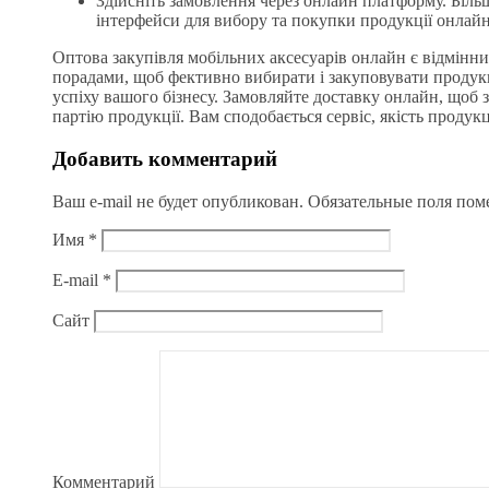
Здійсніть замовлення через онлайн платформу. Біль
інтерфейси для вибору та покупки продукції онлайн
Оптова закупівля мобільних аксесуарів онлайн є відмінн
порадами, щоб фективно вибирати і закуповувати продукц
успіху вашого бізнесу. Замовляйте доставку онлайн, щоб
партію продукції. Вам сподобається сервіс, якість продукц
Добавить комментарий
Ваш e-mail не будет опубликован.
Обязательные поля по
Имя
*
E-mail
*
Сайт
Комментарий