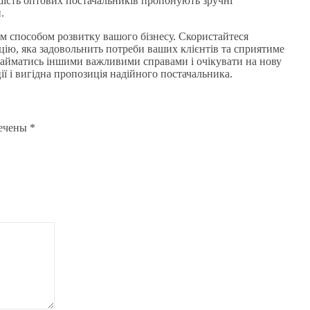
шість оптових постачальників пропонують зручні
.
им способом розвитку вашого бізнесу. Скористайтеся
ію, яка задовольнить потреби ваших клієнтів та сприятиме
 займатись іншими важливими справами і очікувати на нову
ії і вигідна пропозиція надійного постачальника.
мечены
*