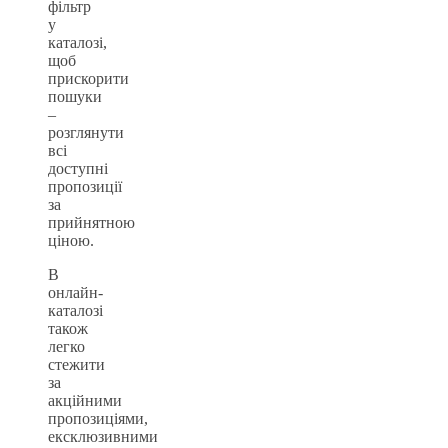
фільтр
у
каталозі,
щоб
прискорити
пошуки
–
розглянути
всі
доступні
пропозиції
за
прийнятною
ціною.
В
онлайн-
каталозі
також
легко
стежити
за
акційними
пропозиціями,
ексклюзивними