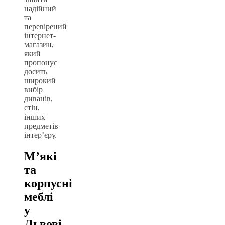
надійний
та
перевірений
інтернет-
магазин,
який
пропонує
досить
широкий
вибір
диванів,
стін,
інших
предметів
інтер’єру.
М’які
та
корпусні
меблі
у
Львові