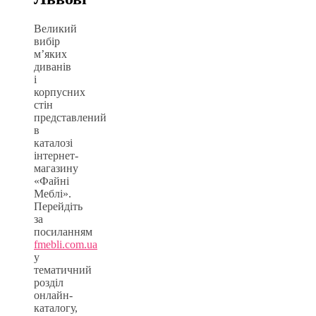
Великий
вибір
м’яких
диванів
і
корпусних
стін
представлений
в
каталозі
інтернет-
магазину
«Файні
Меблі».
Перейдіть
за
посиланням
fmebli.com.ua
у
тематичний
розділ
онлайн-
каталогу,