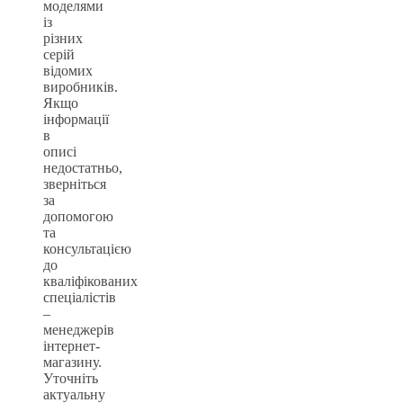
моделями
із
різних
серій
відомих
виробників.
Якщо
інформації
в
описі
недостатньо,
зверніться
за
допомогою
та
консультацією
до
кваліфікованих
спеціалістів
–
менеджерів
інтернет-
магазину.
Уточніть
актуальну