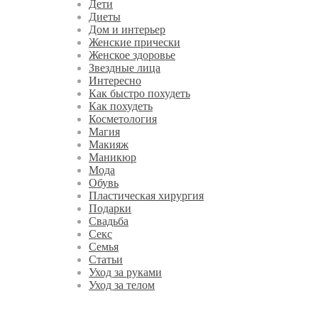
Дети
Диеты
Дом и интерьер
Женские прически
Женское здоровье
Звездные лица
Интересно
Как быстро похудеть
Как похудеть
Косметология
Магия
Макияж
Маникюр
Мода
Обувь
Пластическая хирургия
Подарки
Свадьба
Секс
Семья
Статьи
Уход за руками
Уход за телом