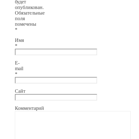
будет
опубликован.
Обязательные
поля
помечены
*
Имя
*
E-
mail
*
Сайт
Комментарий