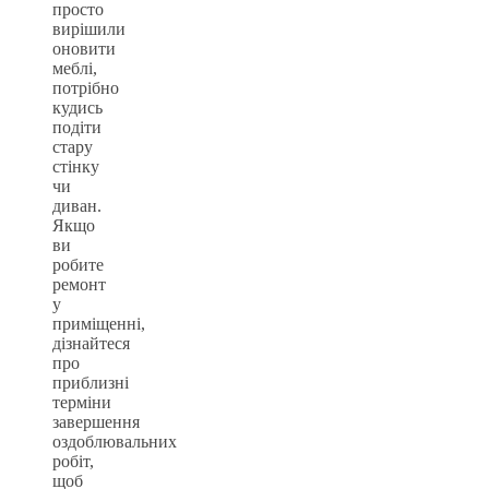
просто
вирішили
оновити
меблі,
потрібно
кудись
подіти
стару
стінку
чи
диван.
Якщо
ви
робите
ремонт
у
приміщенні,
дізнайтеся
про
приблизні
терміни
завершення
оздоблювальних
робіт,
щоб