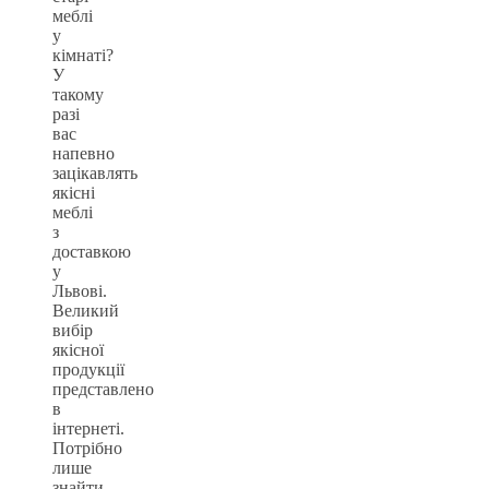
меблі
у
кімнаті?
У
такому
разі
вас
напевно
зацікавлять
якісні
меблі
з
доставкою
у
Львові.
Великий
вибір
якісної
продукції
представлено
в
інтернеті.
Потрібно
лише
знайти