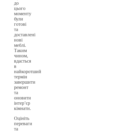
до
цього
моменту
були
готові
та
доставлені
нові
меблі.
Таким
чином,
вдасться
в
найкоротший
термін
завершити
ремонт
та
оновити
інтер’єр
кімнати.
Оцініть
переваги
та