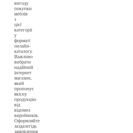
вигоду
покупки
меблів
з
цієї
категорії
у
форматі
онлайн-
каталогу.
Важливо
вибрати
надійний
інтернет
магазин,
який
пропонує
якісну
продукцію
від
відомих
виробників.
Оформляйте
заздалегідь
замовлення