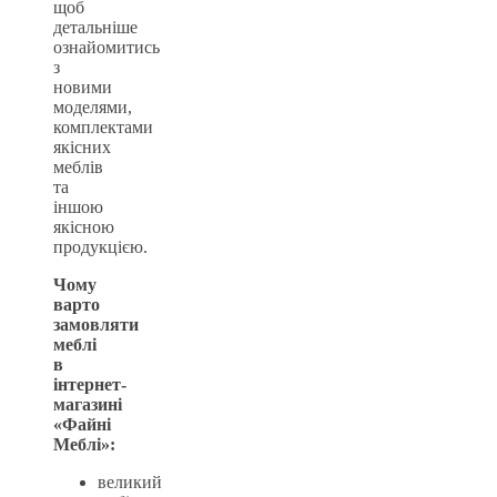
щоб
детальніше
ознайомитись
з
новими
моделями,
комплектами
якісних
меблів
та
іншою
якісною
продукцією.
Чому
варто
замовляти
меблі
в
інтернет-
магазині
«Файні
Меблі»:
великий