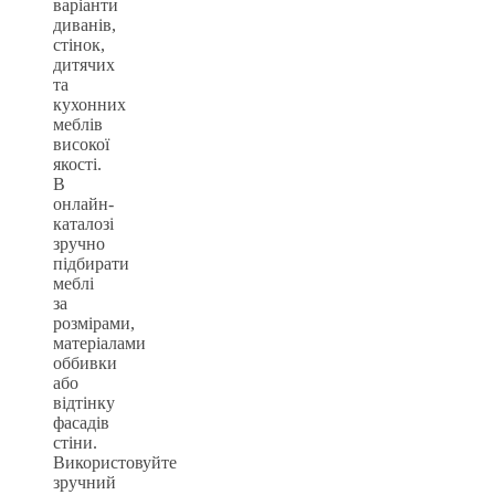
варіанти
диванів,
стінок,
дитячих
та
кухонних
меблів
високої
якості.
В
онлайн-
каталозі
зручно
підбирати
меблі
за
розмірами,
матеріалами
оббивки
або
відтінку
фасадів
стіни.
Використовуйте
зручний