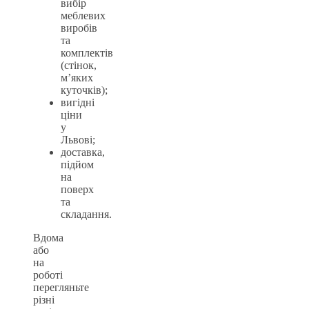
вибір
меблевих
виробів
та
комплектів
(стінок,
м’яких
куточків);
вигідні
ціни
у
Львові;
доставка,
підйом
на
поверх
та
складання.
Вдома
або
на
роботі
перегляньте
різні