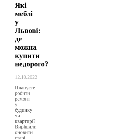
Які
меблі
у
Львові:
де
можна
купити
недорого?
12.10.2022
Плануєте
робити
ремонт
у
будинку
чи
квартирі?
Вирішили
оновити
старі