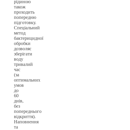
рідиною
також
проходить
попередню
підготовку.
Спеціальний
метод
бактерицидної
обробки
дозволяє
зберігати
воду
тривалий
час
(за
оптимальних
умов
до
60
днів,
без
попереднього
відкриття).
Наповнення
та