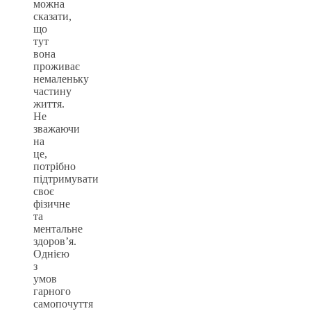
можна
сказати,
що
тут
вона
проживає
немаленьку
частину
життя.
Не
зважаючи
на
це,
потрібно
підтримувати
своє
фізичне
та
ментальне
здоров’я.
Однією
з
умов
гарного
самопочуття