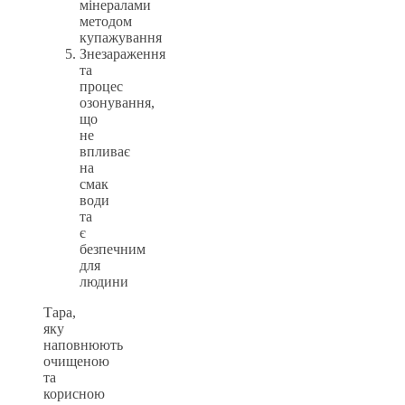
мінералами
методом
купажування
Знезараження
та
процес
озонування,
що
не
впливає
на
смак
води
та
є
безпечним
для
людини
Тара,
яку
наповнюють
очищеною
та
корисною