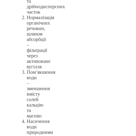
та
дрібнодисперсних
часток
Нормалізація
органічних
речовин,
шляхом
абсорбції
–
фільтрації
через
активоване
вугілля
Пом’якшення
води
–
зменшення
вмісту
солей
кальцію
та
магнію
Насичення
води
природними