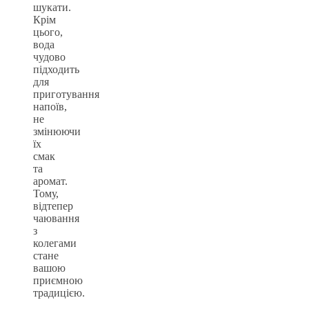
шукати.
Крім
цього,
вода
чудово
підходить
для
приготування
напоїв,
не
змінюючи
їх
смак
та
аромат.
Тому,
відтепер
чаювання
з
колегами
стане
вашою
приємною
традицією.