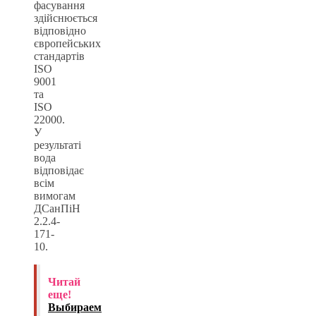
фасування
здійснюється
відповідно
європейських
стандартів
ISO
9001
та
ISO
22000.
У
результаті
вода
відповідає
всім
вимогам
ДСанПіН
2.2.4-
171-
10.
Читай
еще!
Выбираем