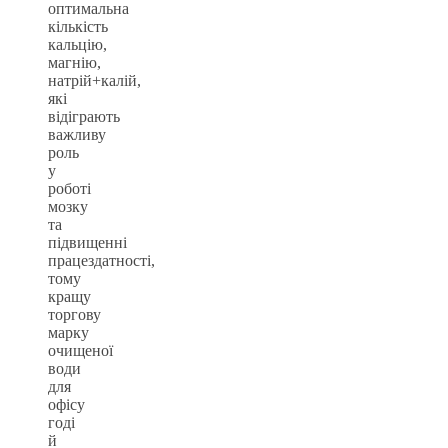
оптимальна
кількість
кальцію,
магнію,
натрій+калій,
які
відіграють
важливу
роль
у
роботі
мозку
та
підвищенні
працездатності,
тому
кращу
торгову
марку
очищеної
води
для
офісу
годі
й