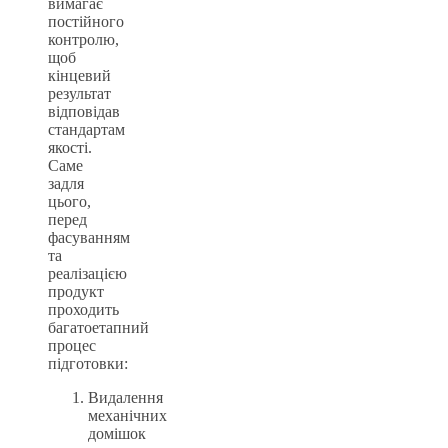
вимагає
постійного
контролю,
щоб
кінцевий
результат
відповідав
стандартам
якості.
Саме
задля
цього,
перед
фасуванням
та
реалізацією
продукт
проходить
багатоетапний
процес
підготовки:
Видалення
механічних
домішок