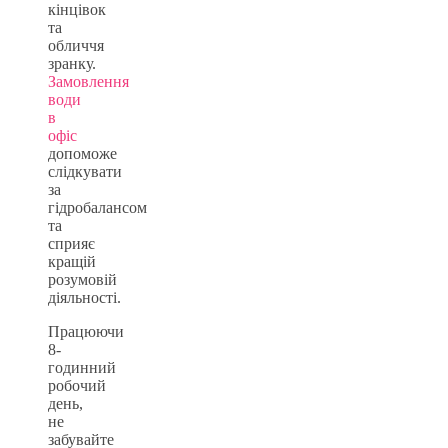
кінцівок
та
обличчя
зранку.
Замовлення
води
в
офіс
допоможе
слідкувати
за
гідробалансом
та
сприяє
кращій
розумовій
діяльності.
Працюючи
8-
годинний
робочий
день,
не
забувайте