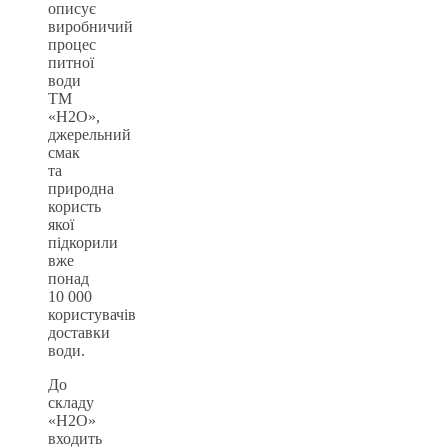
описує
виробничий
процес
питної
води
ТМ
«Н2О»,
джерельний
смак
та
природна
користь
якої
підкорили
вже
понад
10 000
користувачів
доставки
води.
До
складу
«Н2О»
входить