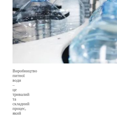
Виробництво
питної
води
–
це
тривалий
та
складний
процес,
який