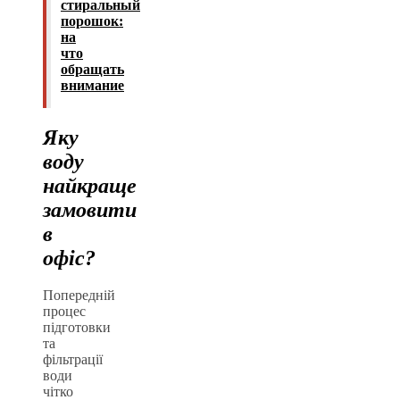
стиральный
порошок:
на
что
обращать
внимание
Яку
воду
найкраще
замовити
в
офіс?
Попередній
процес
підготовки
та
фільтрації
води
чітко