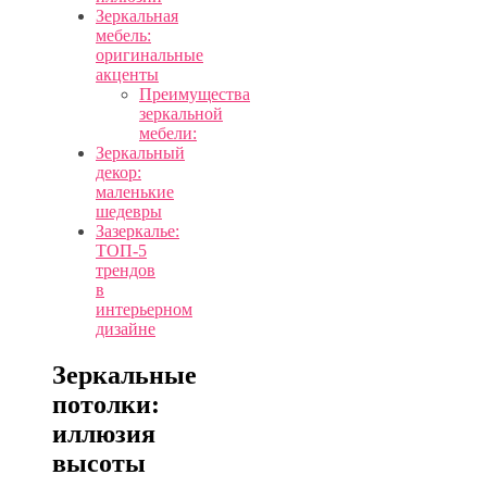
Зеркальная
мебель:
оригинальные
акценты
Преимущества
зеркальной
мебели:
Зеркальный
декор:
маленькие
шедевры
Зазеркалье:
ТОП-5
трендов
в
интерьерном
дизайне
Зеркальные
потолки:
иллюзия
высоты