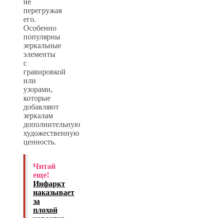
не
перегружая
его.
Особенно
популярны
зеркальные
элементы
с
гравировкой
или
узорами,
которые
добавляют
зеркалам
дополнительную
художественную
ценность.
Читай
еще!
Инфаркт
наказывает
за
плохой