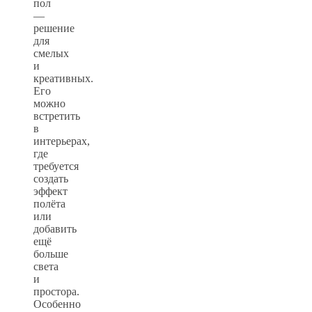
пол
—
решение
для
смелых
и
креативных.
Его
можно
встретить
в
интерьерах,
где
требуется
создать
эффект
полёта
или
добавить
ещё
больше
света
и
простора.
Особенно