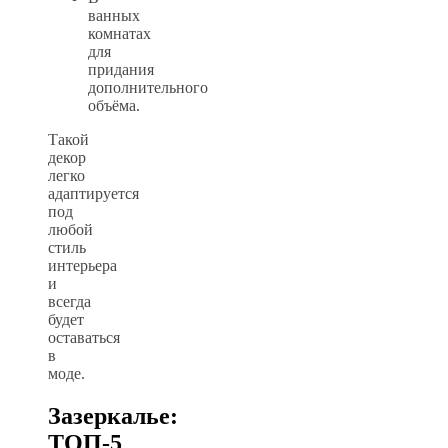
ванных
комнатах
для
придания
дополнительного
объёма.
Такой
декор
легко
адаптируется
под
любой
стиль
интерьера
и
всегда
будет
оставаться
в
моде.
Зазеркалье:
ТОП-5