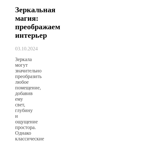
Зеркальная
магия:
преображаем
интерьер
03.10.2024
Зеркала
могут
значительно
преобразить
любое
помещение,
добавив
ему
свет,
глубину
и
ощущение
простора.
Однако
классические