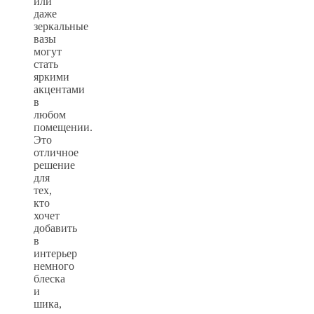
или
даже
зеркальные
вазы
могут
стать
яркими
акцентами
в
любом
помещении.
Это
отличное
решение
для
тех,
кто
хочет
добавить
в
интерьер
немного
блеска
и
шика,