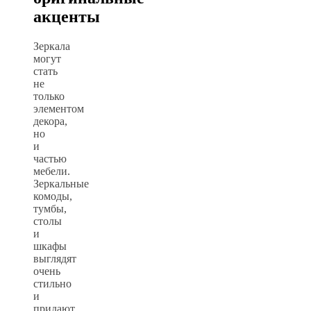
акценты
Зеркала
могут
стать
не
только
элементом
декора,
но
и
частью
мебели.
Зеркальные
комоды,
тумбы,
столы
и
шкафы
выглядят
очень
стильно
и
придают