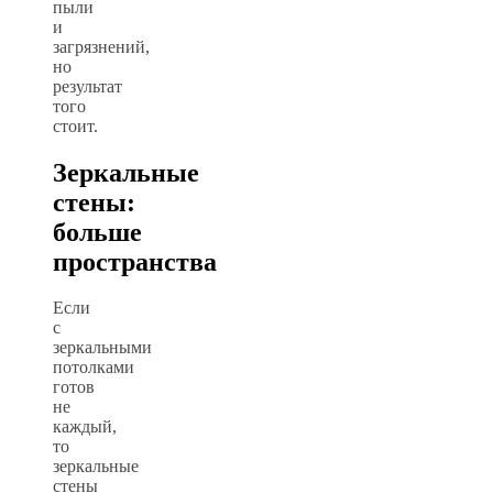
пыли
и
загрязнений,
но
результат
того
стоит.
Зеркальные
стены:
больше
пространства
Если
с
зеркальными
потолками
готов
не
каждый,
то
зеркальные
стены