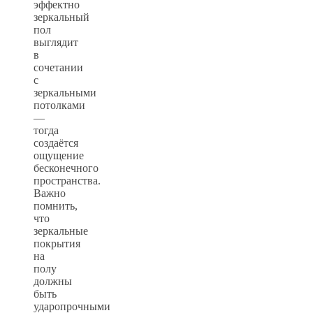
эффектно
зеркальный
пол
выглядит
в
сочетании
с
зеркальными
потолками
—
тогда
создаётся
ощущение
бесконечного
пространства.
Важно
помнить,
что
зеркальные
покрытия
на
полу
должны
быть
ударопрочными