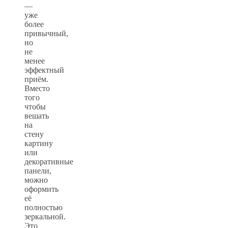
—
уже
более
привычный,
но
не
менее
эффектный
приём.
Вместо
того
чтобы
вешать
на
стену
картину
или
декоративные
панели,
можно
оформить
её
полностью
зеркальной.
Это