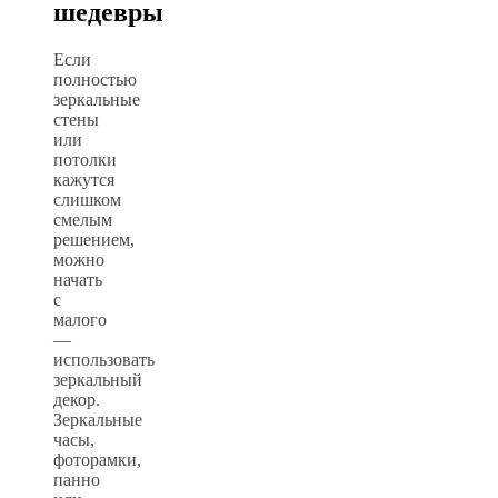
шедевры
Если
полностью
зеркальные
стены
или
потолки
кажутся
слишком
смелым
решением,
можно
начать
с
малого
—
использовать
зеркальный
декор.
Зеркальные
часы,
фоторамки,
панно