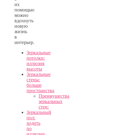
их
помощью
можно
вдохнуть
новую
жизнь
в
интерьер.
Зеркальные
потолки:
иллюзия
высоты
Зеркальные
стены:
больше
пространства
Преимущества
зеркальных
стен:
Зеркальный
пол:
ходить
по
иллюзии