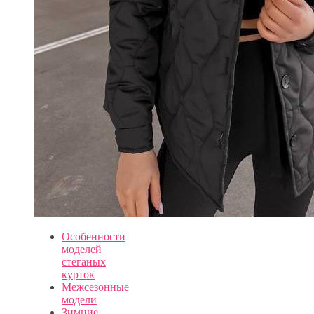
Особенности
моделей
стеганых
курток
Межсезонные
модели
Зимние