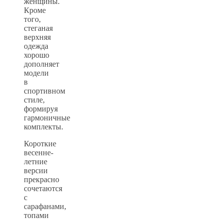
женщины.
Кроме
того,
стеганая
верхняя
одежда
хорошо
дополняет
модели
в
спортивном
стиле,
формируя
гармоничные
комплекты.
Короткие
весенне-
летние
версии
прекрасно
сочетаются
с
сарафанами,
топами