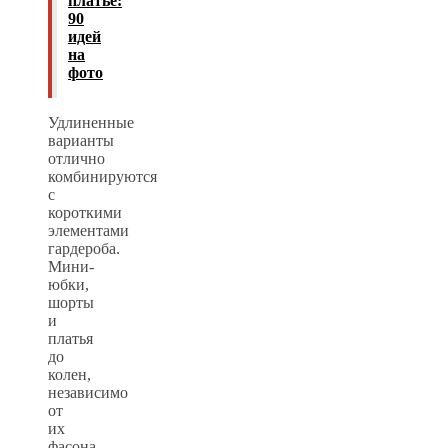
платье:
90
идей
на
фото
Удлиненные
варианты
отлично
комбинируются
с
короткими
элементами
гардероба.
Мини-
юбки,
шорты
и
платья
до
колен,
независимо
от
их
фасона,