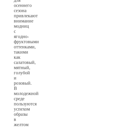
для
осеннего
сезона
привлекают
внимание
модниц
с
ягодно-
фруктовыми
оттенками,
такими
как
салатовый,
мятный,
голубой
и
розовый.
В
молодежной
среде
пользуются
успехом
образы
в
желтом