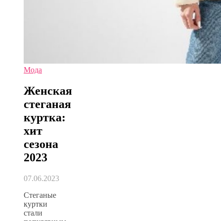
Мода
Женская
стеганая
куртка:
хит
сезона
2023
07.06.2023
Стеганые
куртки
стали