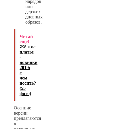
нарядов
или
дерзких
дневных
образов.
Читай
еще!
Жёлтое
платье
-
новинки
2019:
с
чем
носить?
(55
фото)
Осенние
версии
предлагаются
в
различных