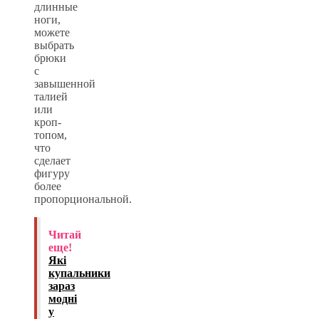
длинные
ноги,
можете
выбрать
брюки
с
завышенной
талией
или
кроп-
топом,
что
сделает
фигуру
более
пропорциональной.
Читай
еще!
Які
купальники
зараз
модні
у