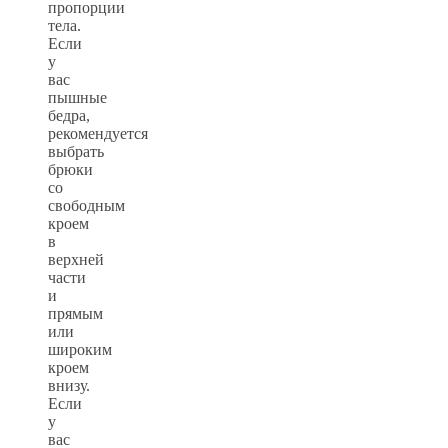
пропорции
тела.
Если
у
вас
пышные
бедра,
рекомендуется
выбрать
брюки
со
свободным
кроем
в
верхней
части
и
прямым
или
широким
кроем
внизу.
Если
у
вас