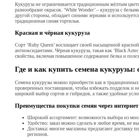
Кукуруза не ограничивается традиционным жёлтым цветом
разнообразие окрасок. ‘White Wonder’ – кукуруза с белым
другой стороны, обладает синими зернами и используетс
традиционная синяя тортилья.
Красная и чёрная кукуруза
Сорт ‘Ruby Queen’ восхищает своей насыщенной красной о
антиоксидантами. Чёрная кукуруза, такая как ‘Black Aztec
свойства, включая повышенное содержание белка и поле
Где и как купить семена кукурузы: 
Семена кукурузы можно приобрести как в традиционных м
проверенных поставщиков, чтобы избежать подделок и н
широкий выбор сортов и гибридов, а также удобные услов
Преимущества покупки семян через интернет
Широкий ассортимент: возможность выбора из множ
Удобство: заказ можно сделать в любое время, не вы
Доставка: многие магазины предлагают доставку по
регионов.