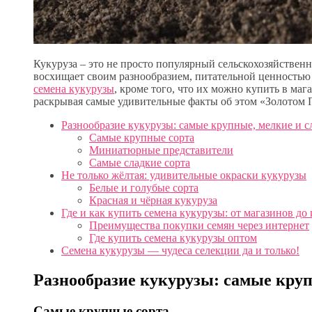
Кукуруза – это не просто популярный сельскохозяйственн
восхищает своим разнообразием, питательной ценностью 
семена кукурузы
, кроме того, что их можно купить в маг
раскрывая самые удивительные факты об этом «Золотом 
Разнообразие кукурузы: самые крупные, мелкие и с
Самые крупные сорта
Миниатюрные представители
Самые сладкие сорта
Не только жёлтая: удивительные окраски кукурузы
Белые и голубые сорта
Красная и чёрная кукуруза
Где и как купить семена кукурузы: от магазинов до
Преимущества покупки семян через интернет
Где купить семена кукурузы оптом
Семена кукурузы — чудеса селекции да и только!
Разнообразие кукурузы: самые круп
Самые крупные сорта