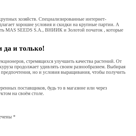
крупных хозяйств. Специализированные интернет-
длагает хорошие условия и скидки на крупные партии. А
ить MAS SEEDS S.A., ВНИИК и Золотой початок , которые
 да и только!
лекционеров, стремящихся улучшить качества растений. От
укуруза продолжает удивлять своим разнообразием. Выбирая
е предпочтения, но и условия выращивания, чтобы получить
еренных поставщиков, будь то в магазине или через
ктом на своём столе.
мечены
*