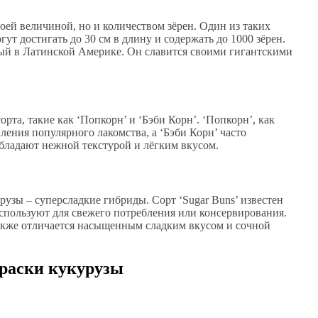
ей величиной, но и количеством зёрен. Один из таких
гут достигать до 30 см в длину и содержать до 1000 зёрен.
ый в Латинской Америке. Он славится своими гигантскими
а, такие как ‘Попкорн’ и ‘Бэби Корн’. ‘Попкорн’, как
ления популярного лакомства, а ‘Бэби Корн’ часто
обладают нежной текстурой и лёгким вкусом.
рузы – суперсладкие гибриды. Сорт ‘Sugar Buns’ известен
используют для свежего потребления или консервирования.
также отличается насыщенным сладким вкусом и сочной
краски кукурузы