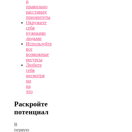
и
правильно
расставьте
приоритеты
Окружите
себя
нужными
людьми
Используйте
все
возможные
ресурсы
Любите
себя
несмотря
ни
на
что
Раскройте
потенциал
В
первую