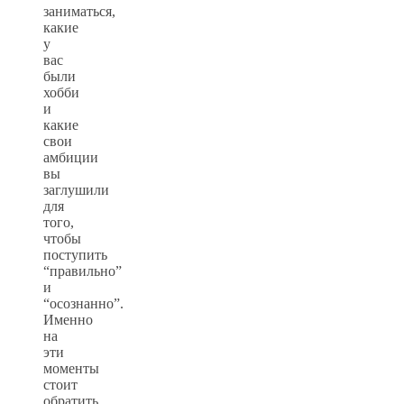
заниматься,
какие
у
вас
были
хобби
и
какие
свои
амбиции
вы
заглушили
для
того,
чтобы
поступить
“правильно”
и
“осознанно”.
Именно
на
эти
моменты
стоит
обратить