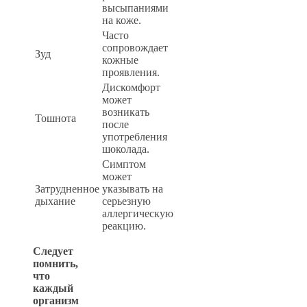
высыпаниями
на коже.
Часто
сопровождает
Зуд
кожные
проявления.
Дискомфорт
может
возникать
Тошнота
после
употребления
шоколада.
Симптом
может
Затрудненное
указывать на
дыхание
серьезную
аллергическую
реакцию.
Следует
помнить,
что
каждый
организм