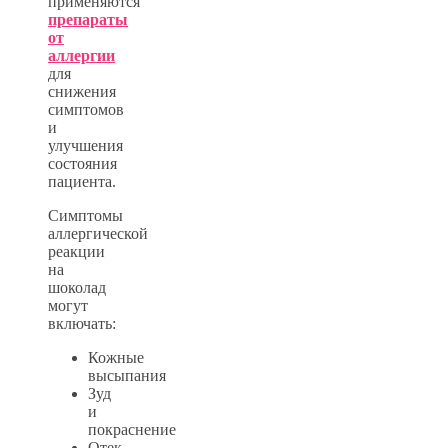
применяются
препараты
от
аллергии
для
снижения
симптомов
и
улучшения
состояния
пациента.
Симптомы
аллергической
реакции
на
шоколад
могут
включать:
Кожные
высыпания
Зуд
и
покраснение
Отек