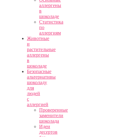
аллергены
в
шоколаде
Статистика
по
аллергиям
Животные
и
растительные
аллергены
в
шоколаде
Безопасные
альтернативы
шоколаду
для
людей
с
аллергией
Проверенные
заменители
шоколада
Идеи
десертов