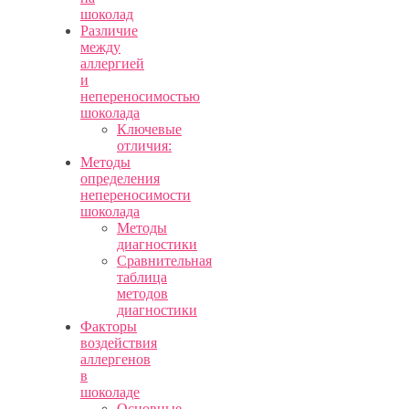
шоколад
Различие
между
аллергией
и
непереносимостью
шоколада
Ключевые
отличия:
Методы
определения
непереносимости
шоколада
Методы
диагностики
Сравнительная
таблица
методов
диагностики
Факторы
воздействия
аллергенов
в
шоколаде
Основные