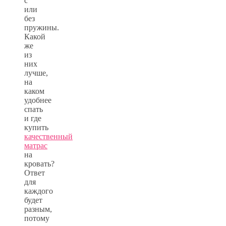
с
или
без
пружины.
Какой
же
из
них
лучше,
на
каком
удобнее
спать
и где
купить
качественный
матрас
на
кровать?
Ответ
для
каждого
будет
разным,
потому