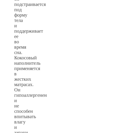
подстраивается
под
форму
тела
и
поддерживает
ее
во
время
сна.
Кокосовый
наполнитель
применяется
в
жестких
матрасах.
Он
гипоаллергенен
и
не
способен
впитывать
влагу
и
запахи.