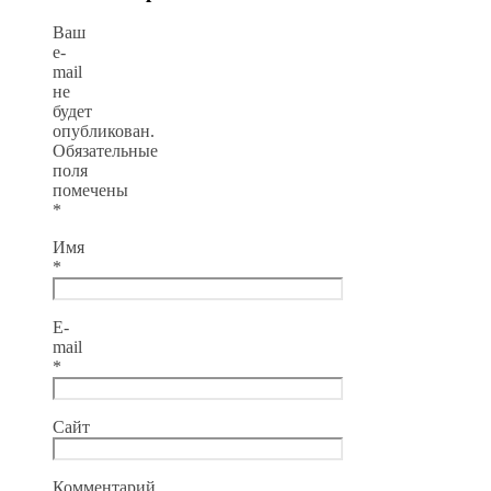
Ваш
e-
mail
не
будет
опубликован.
Обязательные
поля
помечены
*
Имя
*
E-
mail
*
Сайт
Комментарий