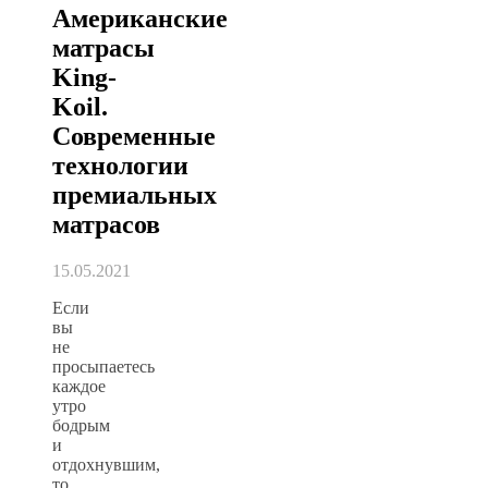
Американские
матрасы
King-
Koil.
Современные
технологии
премиальных
матрасов
15.05.2021
Если
вы
не
просыпаетесь
каждое
утро
бодрым
и
отдохнувшим,
то