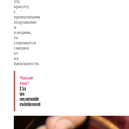
эту
красоту
с
привычными
подушками
и
пледами,
то
становится
смешно
от
их
банальности.
Читай
еще!
Гід
по
медичній
екіпіровці