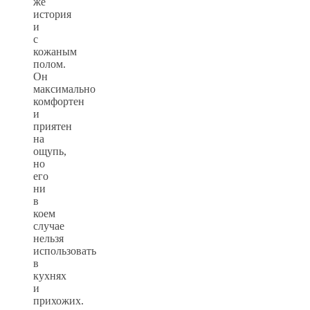
же
история
и
с
кожаным
полом.
Он
максимально
комфортен
и
приятен
на
ощупь,
но
его
ни
в
коем
случае
нельзя
использовать
в
кухнях
и
прихожих.