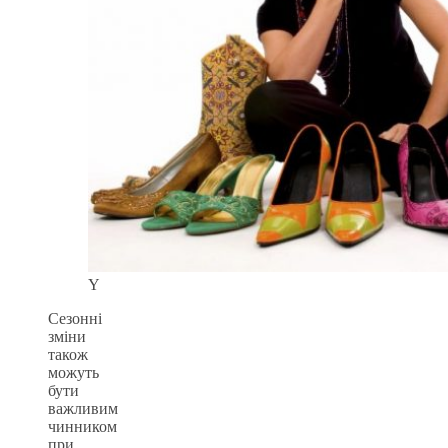
Y
Сезонні
зміни
також
можуть
бути
важливим
чинником
при