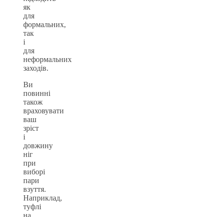
як
для
формальних,
так
і
для
неформальних
заходів.
Ви
повинні
також
враховувати
ваш
зріст
і
довжину
ніг
при
виборі
пари
взуття.
Наприклад,
туфлі
на