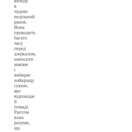
виходу
в
чудове
недільний
ранок.
Вона
проводить
багато
часу
перед
дзеркалом,
наносити
макіяж
і
вибирає
найкращу
сукню,
яке
відповідає
її
помаді.
Раптом
вона
розуміє,
що