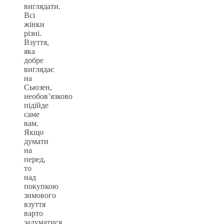
виглядати.
Всі
жінки
різні.
Взуття,
яка
добре
виглядає
на
Сьюзен,
необов’язково
підійде
саме
вам.
Якщо
думати
на
перед,
то
над
покупкою
зимового
взуття
варто
задуматися