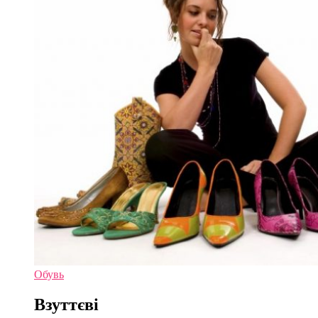
Обувь
Взуттєві