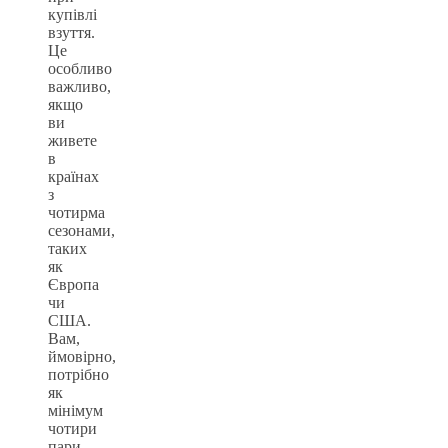
купівлі
взуття.
Це
особливо
важливо,
якщо
ви
живете
в
країнах
з
чотирма
сезонами,
таких
як
Європа
чи
США.
Вам,
ймовірно,
потрібно
як
мінімум
чотири
пари