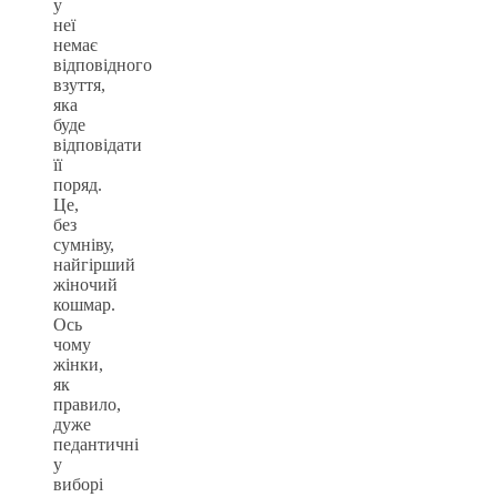
у
неї
немає
відповідного
взуття,
яка
буде
відповідати
її
поряд.
Це,
без
сумніву,
найгірший
жіночий
кошмар.
Ось
чому
жінки,
як
правило,
дуже
педантичні
у
виборі