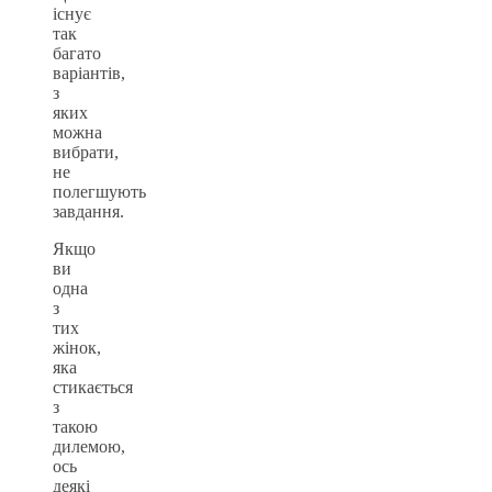
існує
так
багато
варіантів,
з
яких
можна
вибрати,
не
полегшують
завдання.
Якщо
ви
одна
з
тих
жінок,
яка
стикається
з
такою
дилемою,
ось
деякі