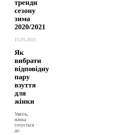
тренди
сезону
зима
2020/2021
15.05.2021
Як
вибрати
відповідну
пару
взуття
для
жінки
Уявіть,
жінка
готується
до