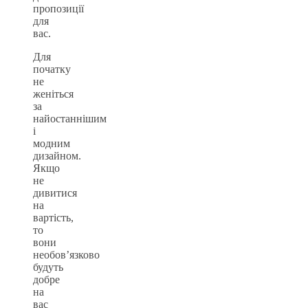
пропозиції
для
вас.
Для
початку
не
женіться
за
найостаннішим
і
модним
дизайном.
Якщо
не
дивитися
на
вартість,
то
вони
необов’язково
будуть
добре
на
вас