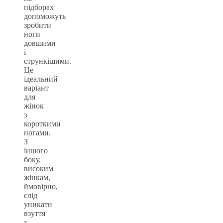
підборах
допоможуть
зробити
ноги
довшими
і
стрункішими.
Це
ідеальний
варіант
для
жінок
з
короткими
ногами.
З
іншого
боку,
високим
жінкам,
ймовірно,
слід
уникати
взуття
з