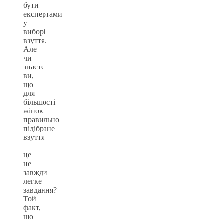
бути
експертами
у
виборі
взуття.
Але
чи
знаєте
ви,
що
для
більшості
жінок,
правильно
підібране
взуття
—
це
не
завжди
легке
завдання?
Той
факт,
що