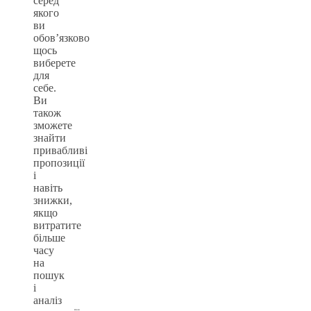
серед
якого
ви
обов’язково
щось
виберете
для
себе.
Ви
також
зможете
знайти
привабливі
пропозиції
і
навіть
знижки,
якщо
витратите
більше
часу
на
пошук
і
аналіз