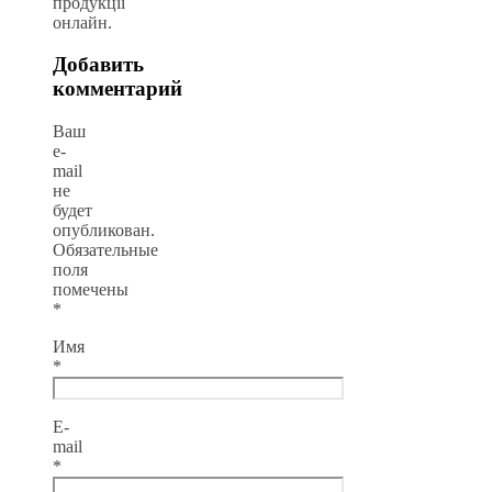
продукції
онлайн.
Добавить
комментарий
Ваш
e-
mail
не
будет
опубликован.
Обязательные
поля
помечены
*
Имя
*
E-
mail
*