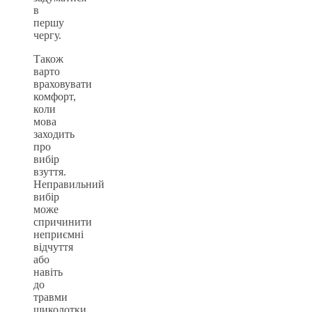
в
першу
чергу.
Також
варто
враховувати
комфорт,
коли
мова
заходить
про
вибір
взуття.
Неправильний
вибір
може
спричинити
неприємні
відчуття
або
навіть
до
травми
щиколотки.