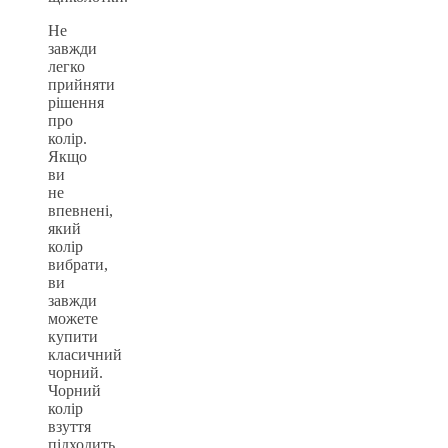
Не
завжди
легко
прийняти
рішення
про
колір.
Якщо
ви
не
впевнені,
який
колір
вибрати,
ви
завжди
можете
купити
класичний
чорний.
Чорний
колір
взуття
підходить