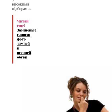
високими
підборами.
Читай
еще!
Замшевые
сапоги:
фото
зимней
и
осенней
обуви