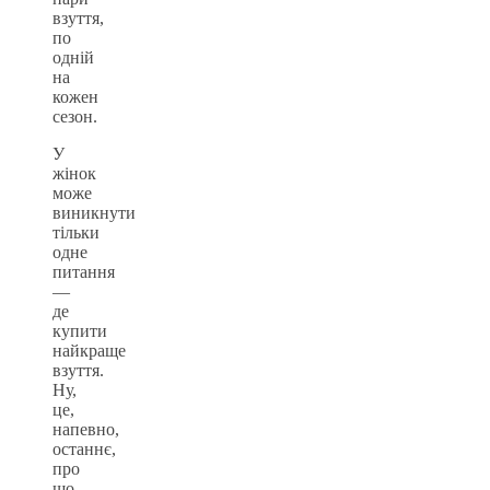
взуття,
по
одній
на
кожен
сезон.
У
жінок
може
виникнути
тільки
одне
питання
—
де
купити
найкраще
взуття.
Ну,
це,
напевно,
останнє,
про
що