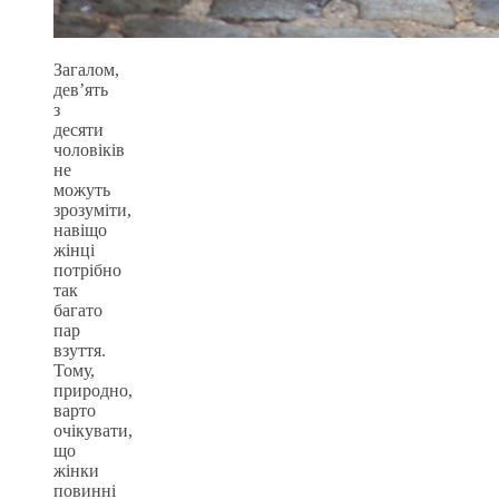
Загалом,
дев’ять
з
десяти
чоловіків
не
можуть
зрозуміти,
навіщо
жінці
потрібно
так
багато
пар
взуття.
Тому,
природно,
варто
очікувати,
що
жінки
повинні