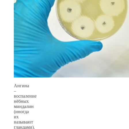
Ангина
–
воспаление
нёбных
миндалин
(иногда
их
называют
гландами).