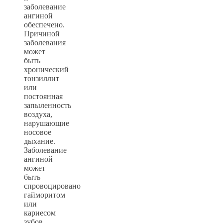
заболевание
ангиной
обеспечено.
Причиной
заболевания
может
быть
хронический
тонзиллит
или
постоянная
запыленность
воздуха,
нарушающие
носовое
дыхание.
Заболевание
ангиной
может
быть
спровоцировано
гайморитом
или
кариесом
зубов.