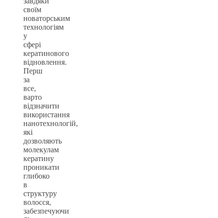
завдяки
своїм
новаторським
технологіям
у
сфері
кератинового
відновлення.
Перш
за
все,
варто
відзначити
використання
нанотехнологій,
які
дозволяють
молекулам
кератину
проникати
глибоко
в
структуру
волосся,
забезпечуючи