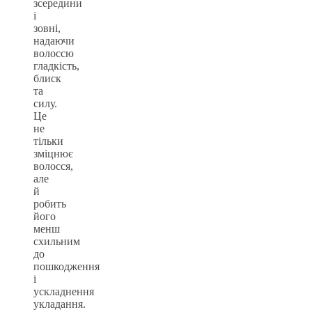
зсередини
і
зовні,
надаючи
волоссю
гладкість,
блиск
та
силу.
Це
не
тільки
зміцнює
волосся,
але
й
робить
його
менш
схильним
до
пошкодження
і
ускладнення
укладання.