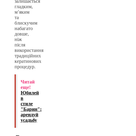
залишається
гладким,
м’яким
та
блискучим
набагато
довше,
ніж
після
використання
традиційних
кератинових
процедур.
Читай
еще!
Юбилей
в
стиле
"Барин":
арендуй
усадьбу