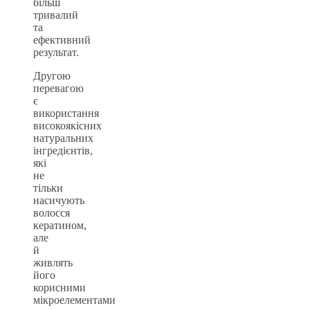
більш
тривалий
та
ефективний
результат.
Другою
перевагою
є
використання
високоякісних
натуральних
інгредієнтів,
які
не
тільки
насичують
волосся
кератином,
але
й
живлять
його
корисними
мікроелементами