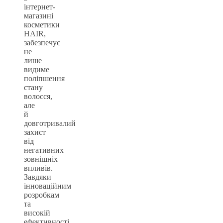
інтернет-
магазині
косметики
HAIR,
забезпечує
не
лише
видиме
поліпшення
стану
волосся,
але
й
довготривалий
захист
від
негативних
зовнішніх
впливів.
Завдяки
інноваційним
розробкам
та
високій
ефективності