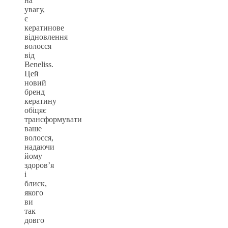
на
увагу,
є
кератинове
відновлення
волосся
від
Beneliss.
Цей
новий
бренд
кератину
обіцяє
трансформувати
ваше
волосся,
надаючи
йому
здоров’я
і
блиск,
якого
ви
так
довго