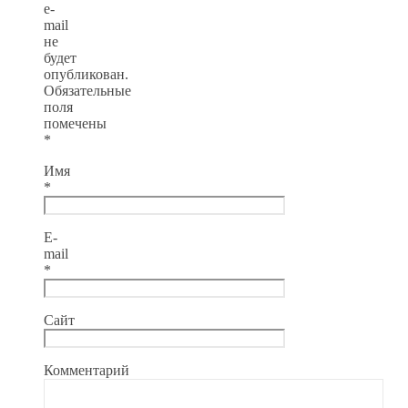
e-
mail
не
будет
опубликован.
Обязательные
поля
помечены
*
Имя
*
E-
mail
*
Сайт
Комментарий