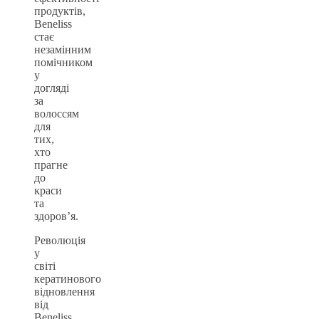
продуктів,
Beneliss
стає
незамінним
помічником
у
догляді
за
волоссям
для
тих,
хто
прагне
до
краси
та
здоров’я.
Революція
у
світі
кератинового
відновлення
від
Beneliss