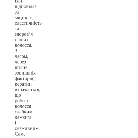
Він
відповідає
за
міцність,
еластичність
та
здоров’я
наших
волосся.
З
часом,
через
вплив
зовнішніх
факторів,
кератин
втрачається,
що
робить
волосся
слабким,
ламким
і
безживним.
Саме