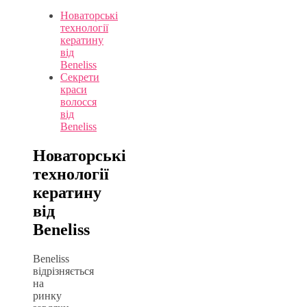
Новаторські
технології
кератину
від
Beneliss
Секрети
краси
волосся
від
Beneliss
Новаторські
технології
кератину
від
Beneliss
Beneliss
відрізняється
на
ринку