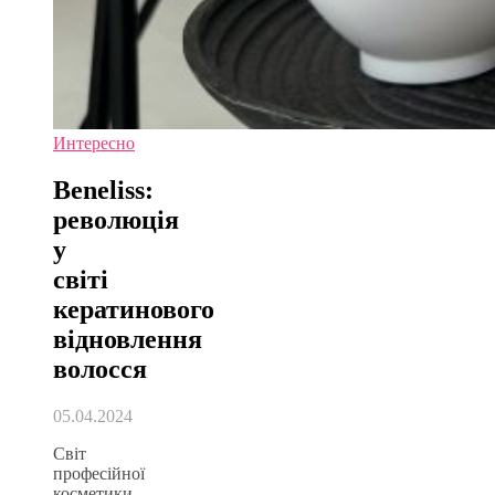
Интересно
Beneliss:
революція
у
світі
кератинового
відновлення
волосся
05.04.2024
Світ
професійної
косметики