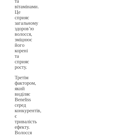
та
вітамінами.
Це
сприяє
загальному
здоров’ю
волосся,
зміцнює
його
корені
та
сприяє
росту.
Третім
фактором,
який
виділяє
Beneliss
серед
конкурентів,
є
тривалість
ефекту.
Волосся