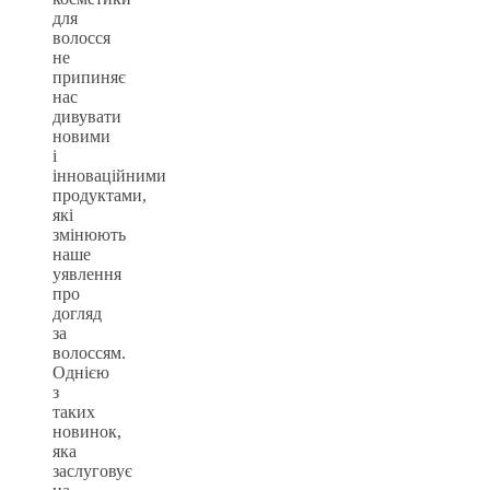
для
волосся
не
припиняє
нас
дивувати
новими
і
інноваційними
продуктами,
які
змінюють
наше
уявлення
про
догляд
за
волоссям.
Однією
з
таких
новинок,
яка
заслуговує