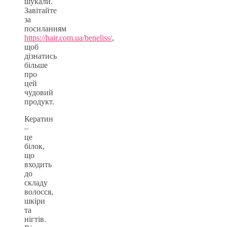
шукали.
Завітайте
за
посиланням
https://hair.com.ua/beneliss/
,
щоб
дізнатись
більше
про
цей
чудовий
продукт.
Кератин
–
це
білок,
що
входить
до
складу
волосся,
шкіри
та
нігтів.