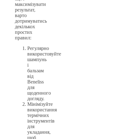
максимізувати
результат,
варто
дотримуватись
декількох
простих
правил:
Регулярно
використовуйте
шампунь
і
бальзам
від
Beneliss
для
щоденного
догляду.
Мінімізуйте
використання
термічних
інструментів
для
укладання,
щоб