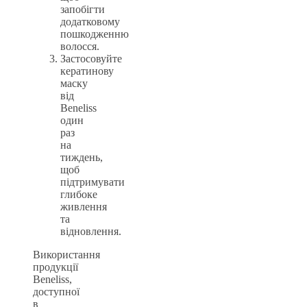
запобігти
додатковому
пошкодженню
волосся.
Застосовуйте
кератинову
маску
від
Beneliss
один
раз
на
тиждень,
щоб
підтримувати
глибоке
живлення
та
відновлення.
Використання
продукції
Beneliss,
доступної
в