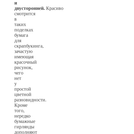
и
двусторонней.
Красиво
смотрится
в
таких
поделках
бумага
для
скрапбукинга,
зачастую
имеющая
красочный
рисунок,
чего
нет
у
простой
цветной
разновидности.
Кроме
того,
нередко
бумажные
гирлянды
дополняют