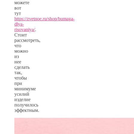
можете
вот
тут
https://zvetnoe.ru/shop/bumaga-
dlya-
risovaniya/
.
Стоит
рассмотреть,
что
можно
из
нее
сделать
так,
чтобы
при
минимуме
усилий
изделие
получилось
эффектным.