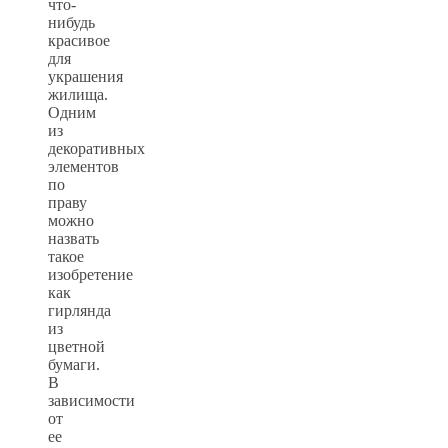
что-
нибудь
красивое
для
украшения
жилища.
Одним
из
декоративных
элементов
по
праву
можно
назвать
такое
изобретение
как
гирлянда
из
цветной
бумаги.
В
зависимости
от
ее