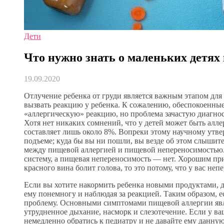
Дети
Что нужно знать о маленьких детях
19.09.2020
Отлучение ребенка от груди является важным этапом для 
вызвать реакцию у ребенка. К сожалению, обеспокоенны
«аллергическую» реакцию, но проблема зачастую диагно
Хотя нет никаких сомнений, что у детей может быть алле
составляет лишь около 8%. Вопреки этому научному утве
подъеме; куда бы вы ни пошли, вы везде об этом слышите
между пищевой аллергией и пищевой непереносимостью.
систему, а пищевая непереносимость — нет. Хорошим прим
красного вина болит голова, то это потому, что у вас неп
Если вы хотите накормить ребенка новыми продуктами, д
ему понемногу и наблюдая за реакцией. Таким образом, ес
проблему. Основными симптомами пищевой аллергии явл
утрудненное дыхание, насморк и слезотечение. Если у ва
немедленно обратись к педиатру и не давайте ему данну