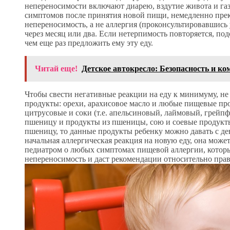
непереносимости включают диарею, вздутие живота и газ
симптомов после принятия новой пищи, немедленно прекра
непереносимость, а не аллергия (проконсультировавшись
через месяц или два. Если нетерпимость повторяется, под
чем еще раз предложить ему эту еду.
Читай еще!
Детское автокресло: Безопасность и 
Чтобы свести негативные реакции на еду к минимуму, не
продукты: орехи, арахисовое масло и любые пищевые про
цитрусовые и соки (т.е. апельсиновый, лаймовый, грейп
пшеницу и продукты из пшеницы, сою и соевые продукты 
пшеницу, то данные продукты ребенку можно давать с дев
начальная аллергическая реакция на новую еду, она может
педиатром о любых симптомах пищевой аллергии, которы
непереносимость и даст рекомендации относительно пра