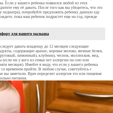
ы. Если у вашего ребенка появился любой из этих
тите ему её давать. После того как вы убедитесь, что это
 у педиатра), попробуйте предложить ребенку данную еду
ождите, пока ваш ребенок подрастет еще на год, прежде
комфорт для вашего малыша
 следует давать младенцу до 12 месяцев следующие
дукты, содержащие арахис, коровье молоко, яичные белки,
фрутовый, лимонный), клубнику, чеснок, моллюсков, мед,
(если ни у кого из семьи нет аллергии на сою или
яти месяцев). Имейте в виду, что если у вашего ребенка
 со временем пройти. В любом случае, советуйтесь с
е вы заметили. Врач определит аллергия это или пищевая
вильно питания.