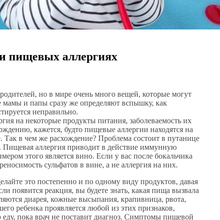
 и пищевых аллергиях
родителей, но в мире очень много вещей, которые могут
е мамы и папы сразу же определяют вспышку, как
стируется неправильно.
ргия на некоторые продукты питания, заболеваемость их
рждению, кажется, будто пищевые аллергии находятся на
. Так в чем же расхождение? Проблема состоит в путанице
 Пищевая аллергия приводит в действие иммунную
ером этого является вино. Если у вас после бокальчика
ереносимость сульфатов в вине, а не аллергия на них.
елайте это постепенно и по одному виду продуктов, давая
ли появится реакция, вы будете знать, какая пища вызвала
яются диарея, кожные высыпания, крапивница, рвота,
шего ребенка проявляется любой из этих признаков,
ю еду, пока врач не поставит диагноз. Симптомы пищевой