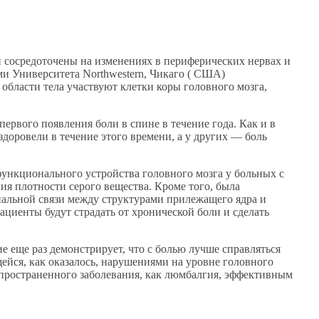
и сосредоточены на изменениях в периферических нервах и
и Университета Northwestern, Чикаго ( США)
 области тела участвуют клетки коры головного мозга,
ервого появления боли в спине в течение года. Как и в
доровели в течение этого времени, а у других — боль
ункционального устройства головного мозга у больных с
я плотности серого вещества. Кроме того, была
альной связи между структурами прилежащего ядра и
ациенты будут страдать от хронической боли и сделать
 еще раз демонстрирует, что с болью лучше справляться
ейся, как оказалось, нарушениями на уровне головного
спространенного заболевания, как люмбалгия, эффективным