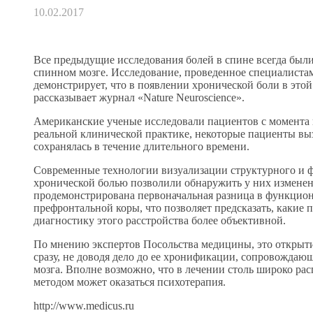
10.02.2017
Все предыдущие исследования болей в спине всегда был
спинном мозге. Исследование, проведенное специалистам
демонстрирует, что в появлении хронической боли в этой
рассказывает журнал «Nature Neuroscience».
Американские ученые исследовали пациентов с момента п
реальной клинической практике, некоторые пациенты выз
сохранялась в течение длительного времени.
Современные технологии визуализации структурного и ф
хронической болью позволили обнаружить у них изменени
продемонстрирована первоначальная разница в функцион
префронтальной коры, что позволяет предсказать, какие п
диагностику этого расстройства более объективной.
По мнению экспертов Посольства медицины, это открытие
сразу, не доводя дело до ее хронификации, сопровождающ
мозга. Вполне возможно, что в лечении столь широко ра
методом может оказаться психотерапия.
http://www.medicus.ru