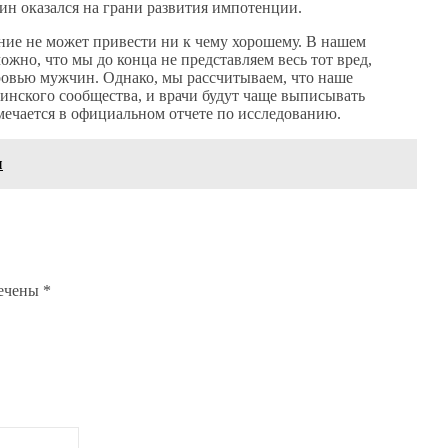
н оказался на грани развития импотенции.
ние не может привести ни к чему хорошему. В нашем
жно, что мы до конца не представляем весь тот вред,
овью мужчин. Однако, мы рассчитываем, что наше
инского сообщества, и врачи будут чаще выписывать
мечается в официальном отчете по исследованию.
ы
мечены
*