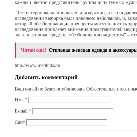
каждый шестой представитель группы испытуемых мужчи
“Тестостерон жизненно важен для мужчин, и его подавле
исследовании выборка была довольно небольшой, и, возмо
который обезболивающие препараты могут наносить здор
исследование привлечет внимание представителей медиц
альтернативные средства обезболивания пациентам” – от
Читай еще!
Стильная женская одежда и аксессуар
http://www.medlinks.ru
Добавить комментарий
Ваш e-mail не будет опубликован.
Обязательные поля по
Имя
*
E-mail
*
Сайт