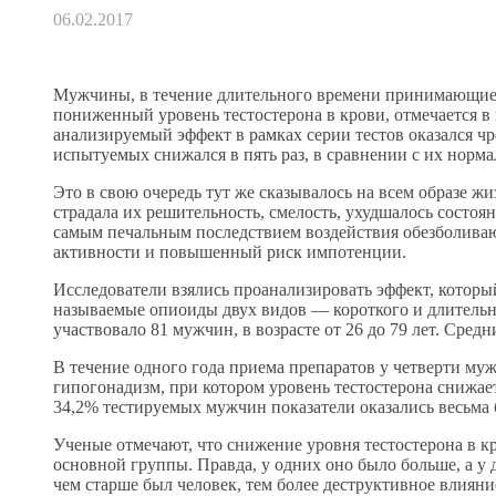
06.02.2017
Мужчины, в течение длительного времени принимающие
пониженный уровень тестостерона в крови, отмечается 
анализируемый эффект в рамках серии тестов оказался ч
испытуемых снижался в пять раз, в сравнении с их норм
Это в свою очередь тут же сказывалось на всем образе ж
страдала их решительность, смелость, ухудшалось состоян
самым печальным последствием воздействия обезболива
активности и повышенный риск импотенции.
Исследователи взялись проанализировать эффект, котор
называемые опиоиды двух видов — короткого и длительн
участвовало 81 мужчин, в возрасте от 26 до 79 лет. Сред
В течение одного года приема препаратов у четверти му
гипогонадизм, при котором уровень тестостерона снижает
34,2% тестируемых мужчин показатели оказались весьма 
Ученые отмечают, что снижение уровня тестостерона в к
основной группы. Правда, у одних оно было больше, а у д
чем старше был человек, тем более деструктивное влияни