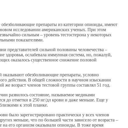
 обезболивающие препараты из категории опиоиды, имеют
в новом исследовании американских ученых. При этом
резвычайно сильным – уровень тестостерона у некоторых
альными показателями.
изни представителей сильной половины человечества –
ие здоровья, ослабевала иммунная система, но, пожалуй,
ющих оказалось существенное снижение половой
ый оказывают обезболивающие препараты, условно
ого действия. В общей сложности в научном изыскании
ний же возраст членов тестовой группы составлял 51 год.
жчин развилось состояние, называемое медиками
ся до отметки в 250 нг/дл крови и даже меньше. Еще у
близкими к этой планке.
рови было зарегистрировано практически у всех членов
ругих меньше, что по большей части зависело от возраста –
е на его организм оказывали опиоиды. В тоже время