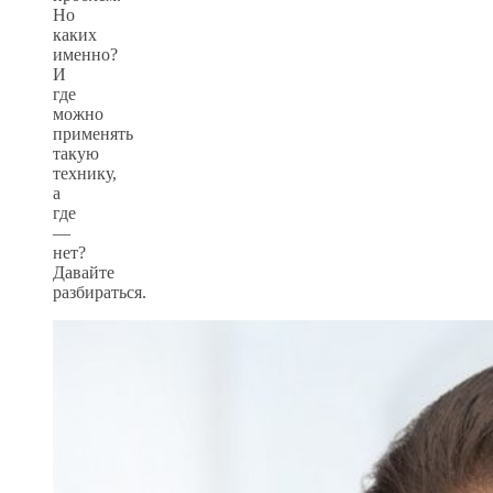
Но
каких
именно?
И
где
можно
применять
такую
технику,
а
где
—
нет?
Давайте
разбираться.