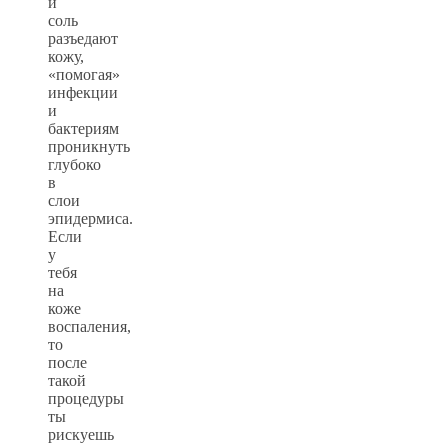
и
соль
разъедают
кожу,
«помогая»
инфекции
и
бактериям
проникнуть
глубоко
в
слои
эпидермиса.
Если
у
тебя
на
коже
воспаления,
то
после
такой
процедуры
ты
рискуешь