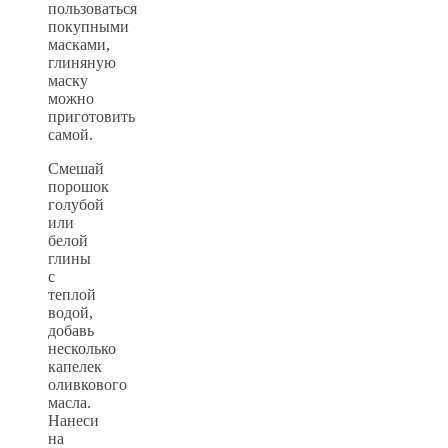
пользоваться
покупными
масками,
глиняную
маску
можно
приготовить
самой.
Смешай
порошок
голубой
или
белой
глины
с
теплой
водой,
добавь
несколько
капелек
оливкового
масла.
Нанеси
на