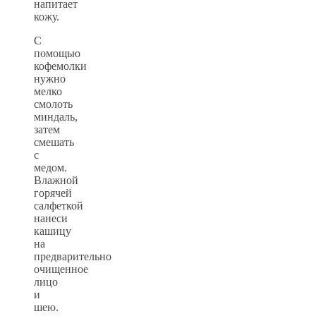
напитает
кожу.
С
помощью
кофемолки
нужно
мелко
смолоть
миндаль,
затем
смешать
с
медом.
Влажной
горячей
салфеткой
нанеси
кашицу
на
предварительно
очищенное
лицо
и
шею.