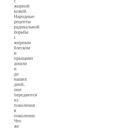
с
жирной
кожей.
Народные
рецепты
радикальной
борьбы
с
жирным
блеском
и
прыщами
дошли
и
до
наших
дней,
они
передаются
из
поколения
в
поколение.
Что
же