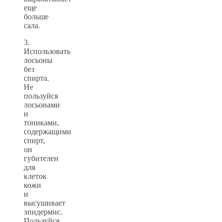
еще
больше
сала.
3.
Использовать
лосьоны
без
спирта.
Не
пользуйся
лосьонами
и
тониками,
содержащими
спирт,
он
губителен
для
клеток
кожи
и
высушивает
эпидермис.
Пользуйся