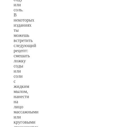
или
соль.
В
некоторых
изданиях
ты
можешь
встретить
следующий
рецепт:
смешать
ложку
соды
или
соли
с
жидким
мылом,
нанести
на
лицо
массажными
или
круговыми