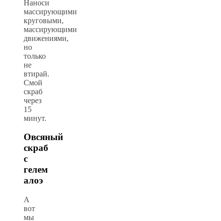
Наноси
массирующими
круговыми,
массирующими
движениями,
но
только
не
втирай.
Смой
скраб
через
15
минут.
Овсяный
скраб
с
гелем
алоэ
А
вот
мы