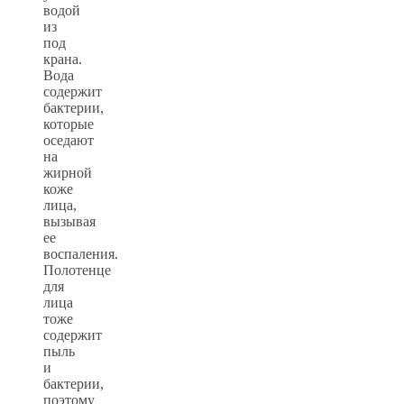
водой
из
под
крана.
Вода
содержит
бактерии,
которые
оседают
на
жирной
коже
лица,
вызывая
ее
воспаления.
Полотенце
для
лица
тоже
содержит
пыль
и
бактерии,
поэтому