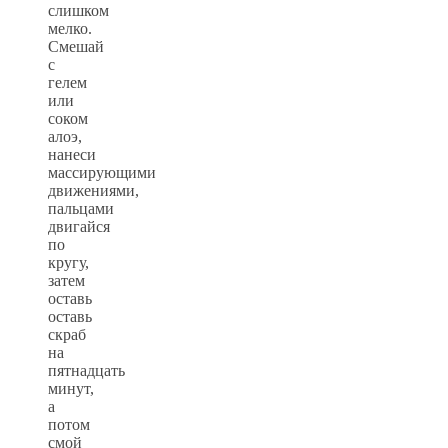
слишком
мелко.
Смешай
с
гелем
или
соком
алоэ,
нанеси
массирующими
движениями,
пальцами
двигайся
по
кругу,
затем
оставь
оставь
скраб
на
пятнадцать
минут,
а
потом
смой