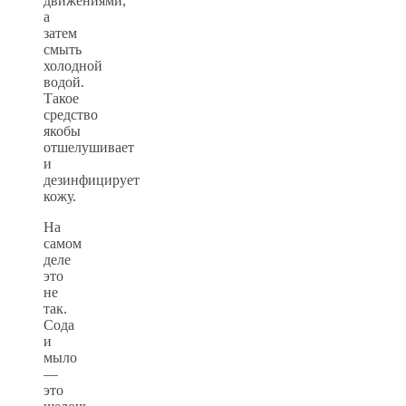
движениями,
а
затем
смыть
холодной
водой.
Такое
средство
якобы
отшелушивает
и
дезинфицирует
кожу.
На
самом
деле
это
не
так.
Сода
и
мыло
—
это