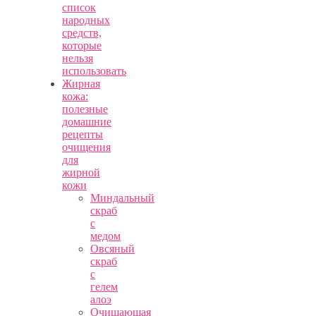
список
народных
средств,
которые
нельзя
использовать
Жирная
кожа:
полезные
домашние
рецепты
очищения
для
жирной
кожи
Миндальный
скраб
с
медом
Овсяный
скраб
с
гелем
алоэ
Очищающая