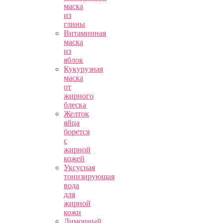
маска
из
глины
Витаминная
маска
из
яблок
Кукурузная
маска
от
жирного
блеска
Желток
яйца
борется
с
жирной
кожей
Уксусная
тонизирующая
вода
для
жирной
кожи
Лимонный