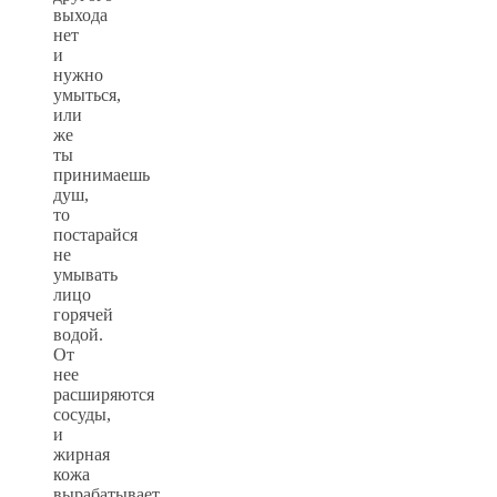
выхода
нет
и
нужно
умыться,
или
же
ты
принимаешь
душ,
то
постарайся
не
умывать
лицо
горячей
водой.
От
нее
расширяются
сосуды,
и
жирная
кожа
вырабатывает