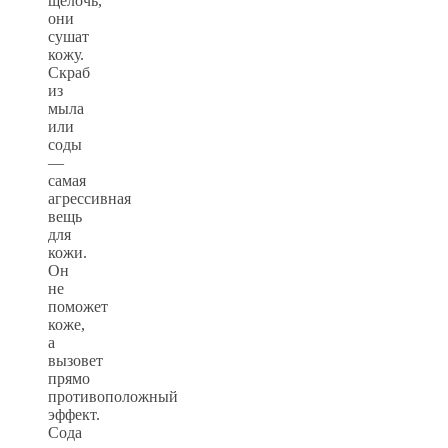
щелочь,
они
сушат
кожу.
Скраб
из
мыла
или
соды
—
самая
агрессивная
вещь
для
кожи.
Он
не
поможет
коже,
а
вызовет
прямо
противоположный
эффект.
Сода