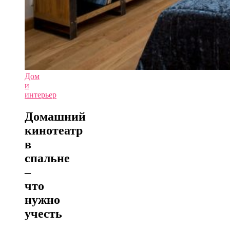
Дом
и
интерьер
Домашний
кинотеатр
в
спальне
–
что
нужно
учесть