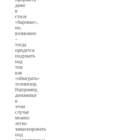
даже
в
стиле
«барокко»,
но,
возможно
–
тогда
придется
подумать
над
тем
как
«обыграть»
телевизор.
Например,
динамики
в
этом
случае
можно
легко
замаскировать
под