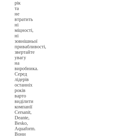
рік
та
не
втратить
ні
міцності,
ні
зовнішньої
привабливості,
звертайте
увагу
на
виробника.
Серед
лідерів
останніх
років
варто
виділити
компанії
Cersanit,
Deante,
Besko,
Aquaform.
Вони