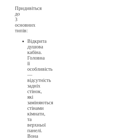
Придивіться
до
3
основних
типів:
Відкрита
душова
кабіна.
Головна
її
особливість
—
відсутність
задніх
стінок,
які
заміняються
стінами
кімнати,
та
верхньої
панелі.
Вона