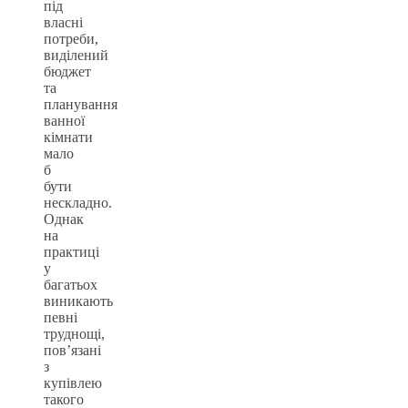
під
власні
потреби,
виділений
бюджет
та
планування
ванної
кімнати
мало
б
бути
нескладно.
Однак
на
практиці
у
багатьох
виникають
певні
труднощі,
пов’язані
з
купівлею
такого