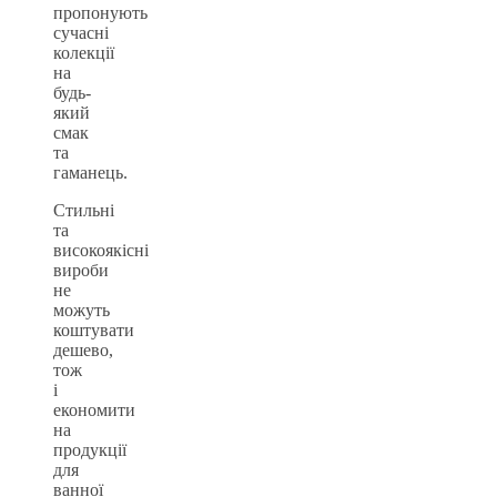
пропонують
сучасні
колекції
на
будь-
який
смак
та
гаманець.
Стильні
та
високоякісні
вироби
не
можуть
коштувати
дешево,
тож
і
економити
на
продукції
для
ванної