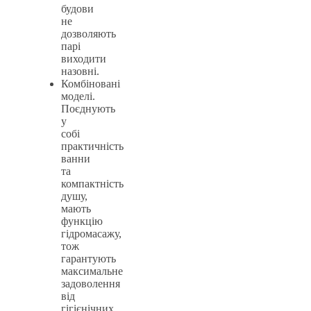
будови
не
дозволяють
парі
виходити
назовні.
Комбіновані
моделі.
Поєднують
у
собі
практичність
ванни
та
компактність
душу,
мають
функцію
гідромасажу,
тож
гарантують
максимальне
задоволення
від
гігієнічних