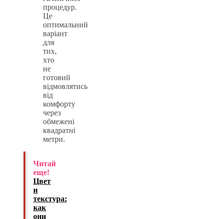
процедур.
Це
оптимальний
варіант
для
тих,
хто
не
готовий
відмовлятись
від
комфорту
через
обмежені
квадратні
метри.
Читай
еще!
Цвет
и
текстура:
как
они