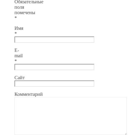
Обязательные
поля
помечены
*
Имя
*
E-
mail
*
Сайт
Комментарий