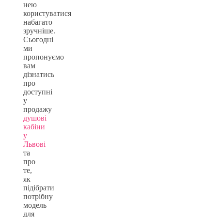
нею
користуватися
набагато
зручніше.
Сьогодні
ми
пропонуємо
вам
дізнатись
про
доступні
у
продажу
душові
кабіни
у
Львові
та
про
те,
як
підібрати
потрібну
модель
для