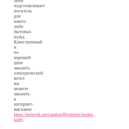
либо
подготавливает
носитель
для
каких-
либо
бытовых
нужд.
Качественный
и
по
хорошей
цене
заказать
электрический
котел
вы
можете
заказать
в
интернет-
магазине
https://teplovik.net/catalog/80/elektricheskie-
kotly
.