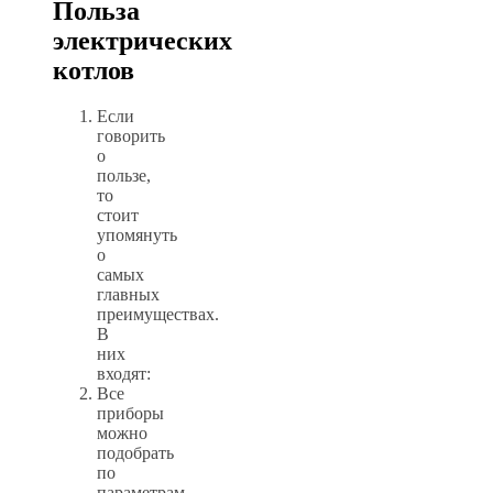
Польза
электрических
котлов
Если
говорить
о
пользе,
то
стоит
упомянуть
о
самых
главных
преимуществах.
В
них
входят:
Все
приборы
можно
подобрать
по
параметрам,